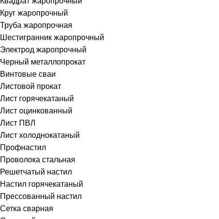
Квадрат жаропрочный
Круг жаропрочный
Труба жаропрочная
Шестигранник жаропрочный
Электрод жаропрочный
Черный металлопрокат
Винтовые сваи
Листовой прокат
Лист горячекатаный
Лист оцинкованный
Лист ПВЛ
Лист холоднокатаный
Профнастил
Проволока стальная
Решетчатый настил
Настил горячекатаный
Прессованный настил
Сетка сварная