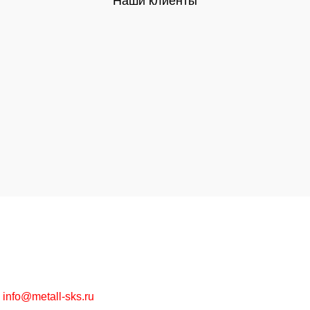
Наши клиенты
Высококачественная металлообработка на заказ и
металлопрокат в ассортименте оптом и в розницу.
г. Москва, Рязанский пр-т, д. 30/15
+7 (495) 215-57-67
info@metall-sks.ru