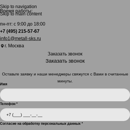
Skip to navigation
Время работы:
Skip to main content
пн-пт: с 9:00 до 18:00
+7 (495) 215-57-67
info1@metall-sks.ru
г. Москва
Заказать звонок
Заказать звонок
Оставьте заявку и наши менеджеры свяжутся с Вами в считанные
минуты.
Имя
Телефон
*
Согласие на обработку персональных данных
*