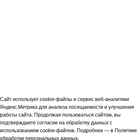
Контакты
Доставка и оплата
Быстрый расчет
Скачать прайс-лист
СтальКомплектСервис
2026 Все права защищены.
Политика обработки персональных данных.
Согласие на обработку
персональных данных
Информация на сайте не является публичной офертой, определяемой
положениями ч. 2 ст. 437 Гражданского кодекса РФ и носит
ознакомительный характер. Наличие, описание и цены уточняйте у
менеджеров по телефону или в заявке.
Сайт использует cookie-файлы и сервис веб-аналитики
Яндекс.Метрика для анализа посещаемости и улучшения
работы сайта. Продолжая пользоваться сайтом, вы
подтверждаете согласие на обработку данных с
использованием cookie-файлов. Подробнее — в
Политике
обработки персональных данных
.