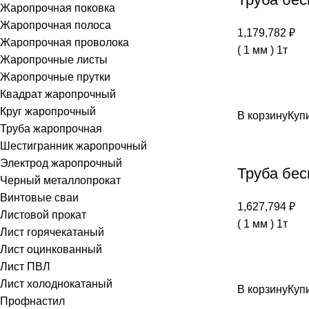
Жаропрочная поковка
Жаропрочная полоса
1,179,782
₽
Жаропрочная проволока
( 1 мм ) 1т
Жаропрочные листы
Жаропрочные прутки
Квадрат жаропрочный
Круг жаропрочный
В корзину
Купи
Труба жаропрочная
Шестигранник жаропрочный
Электрод жаропрочный
Труба бес
Черный металлопрокат
Винтовые сваи
1,627,794
₽
Листовой прокат
( 1 мм ) 1т
Лист горячекатаный
Лист оцинкованный
Лист ПВЛ
Лист холоднокатаный
В корзину
Купи
Профнастил