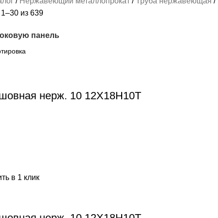
алог
Нержавеющий металлопрокат
Труба нержавеющая
1–30 из 639
боковую панель
шовная нерж. 10 12Х18Н10Т
ть в 1 клик
шовная нерж. 10 12Х18Н10Т