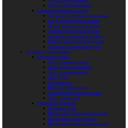
Труба прецизионная
Фольга прецизионная
Электротехническая сталь
Электротехнические квадраты
Круг электротехнический
Лента электротехническая
Электротехнический лист
Электротехническая полоса
Пруток электротехнический
Электротехнический рулон
Черный металлопрокат
Листовой прокат
Лист горячекатаный
Лист холоднокатаный
Лист оцинкованный
Лист ПВЛ
Профнастил
Износостойкий лист
Листы низколегированные
Лист рифленый
Проволока стальная
Проволока ВР
Проволока холодной высадки
Проволока качественная
Проволока низколегированная