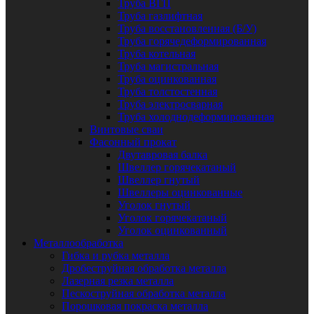
Труба ВГП
Труба газлифтная
Труба восстановленная (Б/У)
Труба горячедеформированная
Труба котельная
Труба магистральная
Труба оцинкованная
Труба толстостенная
Труба электросварная
Труба холоднодеформированная
Винтовые сваи
Фасонный прокат
Двутавровая балка
Швеллер горячекатаный
Швеллер гнутый
Швеллеры оцинкованные
Уголок гнутый
Уголок горячекатаный
Уголок оцинкованный
Металлообработка
Гибка и рубка металла
Дробеструйная обработка металла
Лазерная резка металла
Пескоструйная обработка металла
Порошковая покраска металла