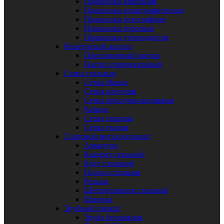
Проволока вязальная
Проволока полиграфическая
Проволока телеграфная
Проволока торговая
Проволока углеродистая
Решетчатый настил
Прессованный настил
Настил горячекатаный
Сетка стальная
Сетка Манье
Сетка плетеная
Сетка просечно-вытяжная
Рабица
Сетка сварная
Сетка тканая
Сортовой металлопрокат
Арматура
Квадрат стальной
Круг стальной
Полоса стальная
Рельсы
Шестигранник стальной
Шпонка
Трубный прокат
Труба бесшовная