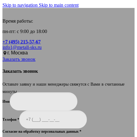
Skip to navigation
Skip to main content
Время работы:
пн-пт: с 9:00 до 18:00
+7 (495) 215-57-67
info1@metall-sks.ru
г. Москва
Заказать звонок
Заказать звонок
Оставьте заявку и наши менеджеры свяжутся с Вами в считанные
минуты.
Имя
Телефон
*
Согласие на обработку персональных данных
*