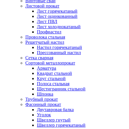
Винтовые сваи
Листовой прокат
Лист горячекатаный
Лист оцинкованный
Лист ПВЛ
Лист холоднокатаный
Профнастил
Проволока стальная
Решетчатый настил
Настил горячекатаный
Прессованный настил
Сетка сварная
Сортовой металлопрокат
Арматура
Квадрат стальной
Круг стальной
Полоса стальная
Шестигранник стальной
Шпонка
Трубный прокат
Фасонный прокат
Двутавровая балка
Уголок
Швеллер гнутый
Швеллер горячекатаный