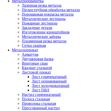
Металлообработка
Лазерная резка металла
Пескоструйная обработка металла
Порошковая покраска металла
Металлические лестницы
Пожарные лестницы
Закладные детали
Изготовление кронштейнов
Металлические заборы
Плазменная резка металла
Сетка сварная
Металлопрокат
Арматура
Двутавровая балка
Винтовые сваи
Квадрат стальной
Листовой прокат
Лист горячекатаный
Лист оцинкованный
Лист холоднокатаный
Лист ПВЛ
Настил горячекатаный
Полоса стальная
Проволока стальная
Прессованный настил