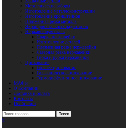
Закладные детали
Металлические заборы
Изготовление металлоконструкций
Изготовление кронштейнов
Плазменная резка металла
Экран для стальных радиаторов
Нержавеющая сталь
Сварка нержавейки
Изготовление деталей
Плазменная резка нержавейки
Лазерная резка нержавейки
Гибка и рубка нержавейки
Цинкование
Горячее цинкование
Гальваническое цинкование
Термодиффузионное цинкование
МАФы
О Компании
Доставка и оплата
Контакты
Прайс-лист
Поиск
0