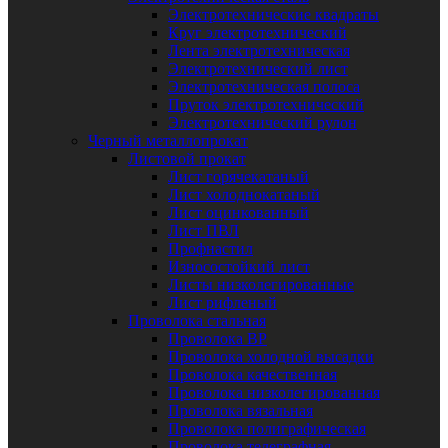
Электротехнические квадраты
Круг электротехнический
Лента электротехническая
Электротехнический лист
Электротехническая полоса
Пруток электротехнический
Электротехнический рулон
Черный металлопрокат
Листовой прокат
Лист горячекатаный
Лист холоднокатаный
Лист оцинкованный
Лист ПВЛ
Профнастил
Износостойкий лист
Листы низколегированные
Лист рифленый
Проволока стальная
Проволока ВР
Проволока холодной высадки
Проволока качественная
Проволока низколегированная
Проволока вязальная
Проволока полиграфическая
Проволока телеграфная