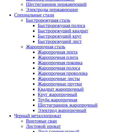
Шестигранник нержавеющий
Электроды нержавеющие
Специальные стали
Быстрорежущая сталь
Быстрорежущая полоса
Быстрорежущий квадрат
Быстрорежущий круг
Быстрорежущий лист
Жаропрочная сталь
Жаропрочная лента
Жаропрочная плита
Жаропрочная поковка
Жаропрочная полоса
Жаропрочная проволока
Жаропрочные листы
Жаропрочные прутки
Квадрат жаропрочный
Круг жаропрочный
Труба жаропрочная
Шестигранник жаропрочный
Электрод жаропрочный
Черный металлопрокат
Винтовые сваи
Листовой прокат
Лист горячекатаный