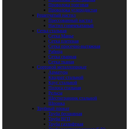
Проволока торговая
Проволока углеродистая
Решетчатый настил
Прессованный настил
Настил горячекатаный
Сетка стальная
Сетка Манье
Сетка плетеная
Сетка просечно-вытяжная
Рабица
Сетка сварная
Сетка тканая
Сортовой металлопрокат
Арматура
Квадрат стальной
Круг стальной
Полоса стальная
Рельсы
Шестигранник стальной
Шпонка
Трубный прокат
Труба бесшовная
Труба ВГП
Труба газлифтная