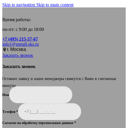
Skip to navigation
Skip to main content
Время работы:
пн-пт: с 9:00 до 18:00
+7 (495) 215-57-67
info1@metall-sks.ru
г. Москва
Заказать звонок
Заказать звонок
Оставьте заявку и наши менеджеры свяжутся с Вами в считанные
минуты.
Имя
Телефон
*
Согласие на обработку персональных данных
*