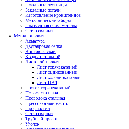
Пожарные лестницы
Закладные детали
Изготовление кронштейнов
Металлические заборы
Плазменная резка металла
Сетка сварная
Металлопрокат
Арматура
Двутавровая балка
Винтовые сваи
Квадрат стальной
Листовой прокат
Лист горячекатаный
Лист оцинкованный
Лист холоднокатаный
Лист ПВЛ
Настил горячекатаный
Полоса стальная
Проволока стальная
Прессованный настил
Профнастил
Сетка сварная
Трубный прокат
Уголок