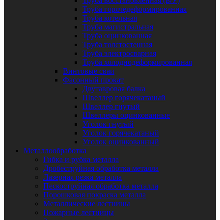
Труба восстановленная (Б/У)
Труба горячедеформированная
Труба котельная
Труба магистральная
Труба оцинкованная
Труба толстостенная
Труба электросварная
Труба холоднодеформированная
Винтовые сваи
Фасонный прокат
Двутавровая балка
Швеллер горячекатаный
Швеллер гнутый
Швеллеры оцинкованные
Уголок гнутый
Уголок горячекатаный
Уголок оцинкованный
Металлообработка
Гибка и рубка металла
Дробеструйная обработка металла
Лазерная резка металла
Пескоструйная обработка металла
Порошковая покраска металла
Металлические лестницы
Пожарные лестницы