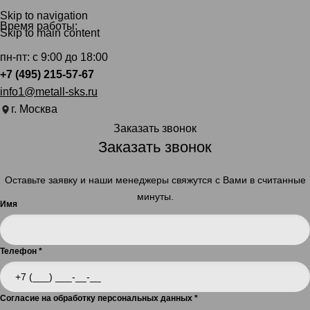
Skip to navigation
Время работы:
Skip to main content
пн-пт: с 9:00 до 18:00
+7 (495) 215-57-67
info1@metall-sks.ru
г. Москва
Заказать звонок
Заказать звонок
Оставьте заявку и наши менеджеры свяжутся с Вами в считанные
минуты.
Имя
Телефон
*
Согласие на обработку персональных данных
*