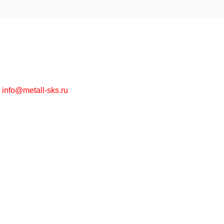
Высококачественная металлообработка на заказ и
металлопрокат в ассортименте оптом и в розницу.
г. Москва, Рязанский пр-т, д. 30/15
+7 (495) 215-57-67
info@metall-sks.ru
Наши Услуги
Металлообработка
Металлопрокат
Цинкование
Лазерная резка
Изготовление металлоконструкций
Полезно