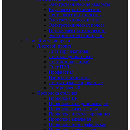
Электротехнические квадраты
Круг электротехнический
Лента электротехническая
Электротехнический лист
Электротехническая полоса
Пруток электротехнический
Электротехнический рулон
Черный металлопрокат
Листовой прокат
Лист горячекатаный
Лист холоднокатаный
Лист оцинкованный
Лист ПВЛ
Профнастил
Износостойкий лист
Листы низколегированные
Лист рифленый
Проволока стальная
Проволока ВР
Проволока холодной высадки
Проволока качественная
Проволока низколегированная
Проволока вязальная
Проволока полиграфическая
Проволока телеграфная