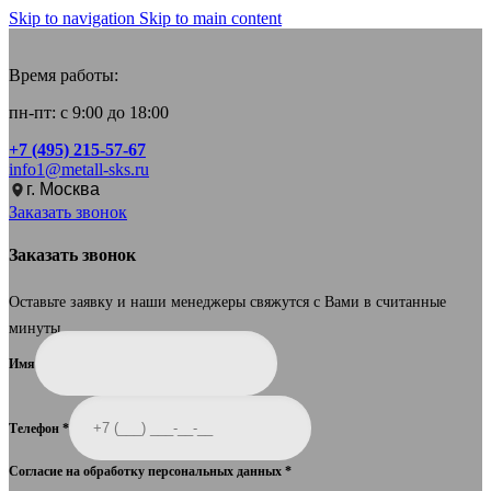
Skip to navigation
Skip to main content
Время работы:
пн-пт: с 9:00 до 18:00
+7 (495) 215-57-67
info1@metall-sks.ru
г. Москва
Заказать звонок
Заказать звонок
Оставьте заявку и наши менеджеры свяжутся с Вами в считанные
минуты.
Имя
Телефон
*
Согласие на обработку персональных данных
*