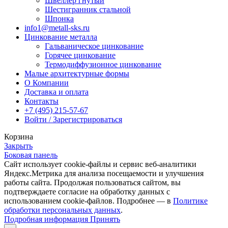
Швеллер гнутый
Шестигранник стальной
Шпонка
info1@metall-sks.ru
Цинкование металла
Гальваническое цинкование
Горячее цинкование
Термодиффузионное цинкование
Малые архитектурные формы
О Компании
Доставка и оплата
Контакты
+7 (495) 215-57-67
Войти / Зарегистрироваться
Корзина
Закрыть
Боковая панель
Сайт использует cookie-файлы и сервис веб-аналитики
Яндекс.Метрика для анализа посещаемости и улучшения
работы сайта. Продолжая пользоваться сайтом, вы
подтверждаете согласие на обработку данных с
использованием cookie-файлов. Подробнее — в
Политике
обработки персональных данных
.
Подробная
Подробная информация
Принять
информация