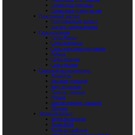
Проволока торговая
Проволока углеродистая
Решетчатый настил
Прессованный настил
Настил горячекатаный
Сетка стальная
Сетка Манье
Сетка плетеная
Сетка просечно-вытяжная
Рабица
Сетка сварная
Сетка тканая
Сортовой металлопрокат
Арматура
Квадрат стальной
Круг стальной
Полоса стальная
Рельсы
Шестигранник стальной
Шпонка
Трубный прокат
Труба бесшовная
Труба ВГП
Труба газлифтная