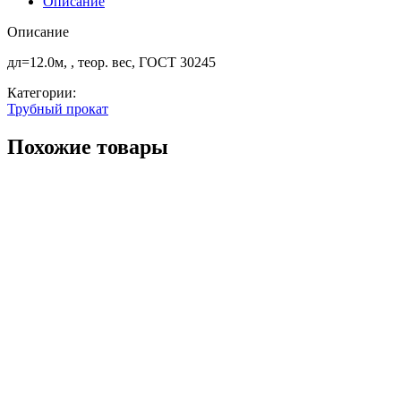
Описание
8.0
ст3сп/
Описание
пс5
дл=12.0м, , теор. вес, ГОСТ 30245
Категории:
Трубный прокат
Похожие товары