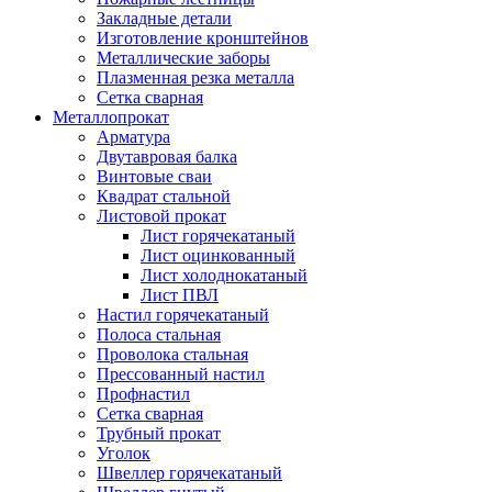
Закладные детали
Изготовление кронштейнов
Металлические заборы
Плазменная резка металла
Сетка сварная
Металлопрокат
Арматура
Двутавровая балка
Винтовые сваи
Квадрат стальной
Листовой прокат
Лист горячекатаный
Лист оцинкованный
Лист холоднокатаный
Лист ПВЛ
Настил горячекатаный
Полоса стальная
Проволока стальная
Прессованный настил
Профнастил
Сетка сварная
Трубный прокат
Уголок
Швеллер горячекатаный