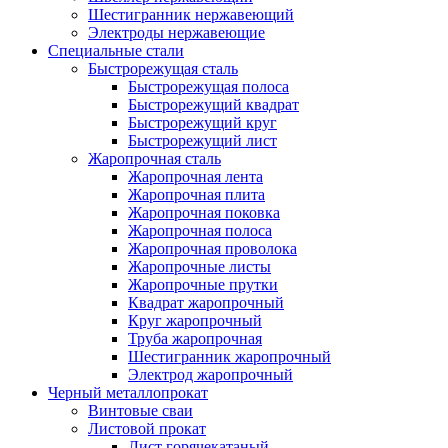
Шестигранник нержавеющий
Электроды нержавеющие
Специальные стали
Быстрорежущая сталь
Быстрорежущая полоса
Быстрорежущий квадрат
Быстрорежущий круг
Быстрорежущий лист
Жаропрочная сталь
Жаропрочная лента
Жаропрочная плита
Жаропрочная поковка
Жаропрочная полоса
Жаропрочная проволока
Жаропрочные листы
Жаропрочные прутки
Квадрат жаропрочный
Круг жаропрочный
Труба жаропрочная
Шестигранник жаропрочный
Электрод жаропрочный
Черный металлопрокат
Винтовые сваи
Листовой прокат
Лист горячекатаный