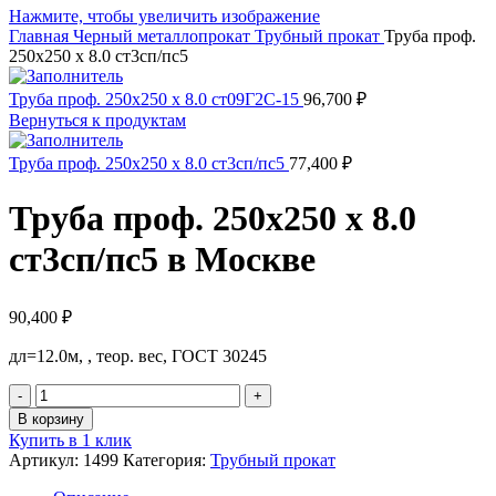
Нажмите, чтобы увеличить изображение
Главная
Черный металлопрокат
Трубный прокат
Труба проф.
250х250 х 8.0 ст3сп/пс5
Труба проф. 250х250 х 8.0 ст09Г2С-15
96,700
₽
Вернуться к продуктам
Труба проф. 250х250 х 8.0 ст3сп/пс5
77,400
₽
Труба проф. 250х250 х 8.0
ст3сп/пс5 в Москве
90,400
₽
дл=12.0м, , теор. вес, ГОСТ 30245
Количество
товара
В корзину
Труба
Купить в 1 клик
проф.
Артикул:
1499
Категория:
Трубный прокат
250х250
х