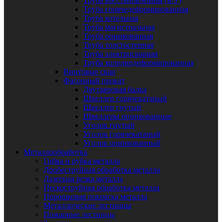
Труба восстановленная (Б/У)
Труба горячедеформированная
Труба котельная
Труба магистральная
Труба оцинкованная
Труба толстостенная
Труба электросварная
Труба холоднодеформированная
Винтовые сваи
Фасонный прокат
Двутавровая балка
Швеллер горячекатаный
Швеллер гнутый
Швеллеры оцинкованные
Уголок гнутый
Уголок горячекатаный
Уголок оцинкованный
Металлообработка
Гибка и рубка металла
Дробеструйная обработка металла
Лазерная резка металла
Пескоструйная обработка металла
Порошковая покраска металла
Металлические лестницы
Пожарные лестницы