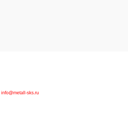
Высококачественная металлообработка на заказ и
металлопрокат в ассортименте оптом и в розницу.
г. Москва, Рязанский пр-т, д. 30/15
+7 (495) 215-57-67
info@metall-sks.ru
Наши Услуги
Металлообработка
Металлопрокат