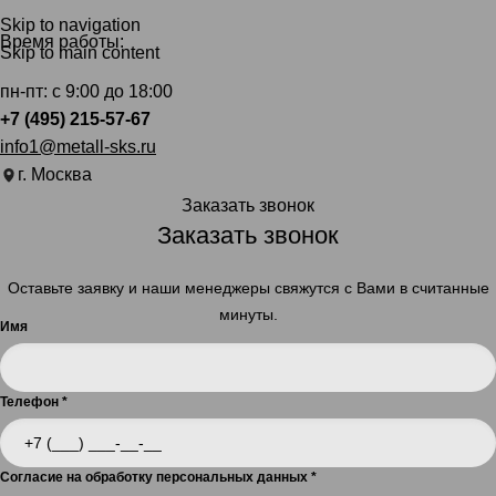
Skip to navigation
Время работы:
Skip to main content
пн-пт: с 9:00 до 18:00
+7 (495) 215-57-67
info1@metall-sks.ru
г. Москва
Заказать звонок
Заказать звонок
Оставьте заявку и наши менеджеры свяжутся с Вами в считанные
минуты.
Имя
Телефон
*
Согласие на обработку персональных данных
*