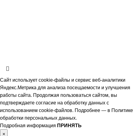
СтальКомплектСервис
2026 Все права защищены.
Политика обработки персональных данных.
Согласие на обработку
персональных данных
Информация на сайте не является публичной офертой, определяемой
положениями ч. 2 ст. 437 Гражданского кодекса РФ и носит
ознакомительный характер. Наличие, описание и цены уточняйте у
менеджеров по телефону или в заявке.
Сайт использует cookie-файлы и сервис веб-аналитики
Яндекс.Метрика для анализа посещаемости и улучшения
работы сайта. Продолжая пользоваться сайтом, вы
подтверждаете согласие на обработку данных с
использованием cookie-файлов. Подробнее — в
Политике
обработки персональных данных
.
Подробная информация
ПРИНЯТЬ
×