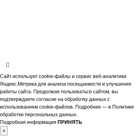
СтальКомплектСервис
2026 Все права защищены.
Политика обработки персональных данных.
Согласие на обработку
персональных данных
Информация на сайте не является публичной офертой, определяемой
положениями ч. 2 ст. 437 Гражданского кодекса РФ и носит
ознакомительный характер. Наличие, описание и цены уточняйте у
менеджеров по телефону или в заявке.
Сайт использует cookie-файлы и сервис веб-аналитики
Яндекс.Метрика для анализа посещаемости и улучшения
работы сайта. Продолжая пользоваться сайтом, вы
подтверждаете согласие на обработку данных с
использованием cookie-файлов. Подробнее — в
Политике
обработки персональных данных
.
Подробная информация
ПРИНЯТЬ
×