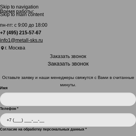
Skip to navigation
Время работы:
Skip to main content
пн-пт: с 9:00 до 18:00
+7 (495) 215-57-67
info1@metall-sks.ru
г. Москва
Заказать звонок
Заказать звонок
Оставьте заявку и наши менеджеры свяжутся с Вами в считанные
минуты.
Имя
Телефон
*
Согласие на обработку персональных данных
*