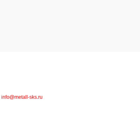
Высококачественная металлообработка на заказ и
металлопрокат в ассортименте оптом и в розницу.
г. Москва, Рязанский пр-т, д. 30/15
+7 (495) 215-57-67
info@metall-sks.ru
Наши Услуги
Металлообработка
Металлопрокат