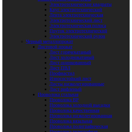
Электротехнические квадраты
Круг электротехнический
Лента электротехническая
Электротехнический лист
Электротехническая полоса
Пруток электротехнический
Электротехнический рулон
Черный металлопрокат
Листовой прокат
Лист горячекатаный
Лист холоднокатаный
Лист оцинкованный
Лист ПВЛ
Профнастил
Износостойкий лист
Листы низколегированные
Лист рифленый
Проволока стальная
Проволока ВР
Проволока холодной высадки
Проволока качественная
Проволока низколегированная
Проволока вязальная
Проволока полиграфическая
Проволока телеграфная