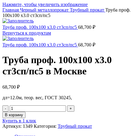
Нажмите, чтобы увеличить изображение
Главная
Черный металлопрокат
Трубный прокат
Труба проф.
100х100 х3.0 ст3сп/пс5
Труба проф. 100х100 х3.0 ст3сп/пс5
68,700
₽
Вернуться к продуктам
Труба проф. 100х100 х3.0 ст3сп/пс5
68,700
₽
Труба проф. 100х100 х3.0
ст3сп/пс5 в Москве
68,700
₽
дл=12.0м, теор. вес, ГОСТ 30245,
Количество
товара
В корзину
Труба
Купить в 1 клик
проф.
Артикул:
1349
Категория:
Трубный прокат
100х100
х3.0