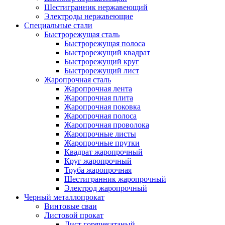
Шестигранник нержавеющий
Электроды нержавеющие
Специальные стали
Быстрорежущая сталь
Быстрорежущая полоса
Быстрорежущий квадрат
Быстрорежущий круг
Быстрорежущий лист
Жаропрочная сталь
Жаропрочная лента
Жаропрочная плита
Жаропрочная поковка
Жаропрочная полоса
Жаропрочная проволока
Жаропрочные листы
Жаропрочные прутки
Квадрат жаропрочный
Круг жаропрочный
Труба жаропрочная
Шестигранник жаропрочный
Электрод жаропрочный
Черный металлопрокат
Винтовые сваи
Листовой прокат
Лист горячекатаный