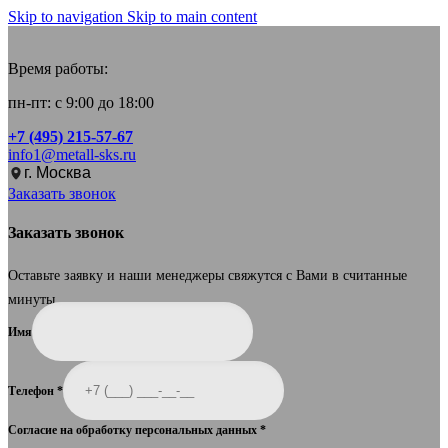
Skip to navigation
Skip to main content
Время работы:
пн-пт: с 9:00 до 18:00
+7 (495) 215-57-67
info1@metall-sks.ru
г. Москва
Заказать звонок
Заказать звонок
Оставьте заявку и наши менеджеры свяжутся с Вами в считанные
минуты.
Имя
Телефон
*
Согласие на обработку персональных данных
*