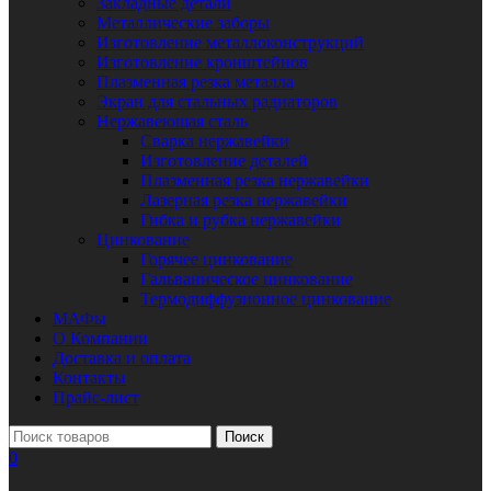
Закладные детали
Металлические заборы
Изготовление металлоконструкций
Изготовление кронштейнов
Плазменная резка металла
Экран для стальных радиаторов
Нержавеющая сталь
Сварка нержавейки
Изготовление деталей
Плазменная резка нержавейки
Лазерная резка нержавейки
Гибка и рубка нержавейки
Цинкование
Горячее цинкование
Гальваническое цинкование
Термодиффузионное цинкование
МАФы
О Компании
Доставка и оплата
Контакты
Прайс-лист
Поиск
0