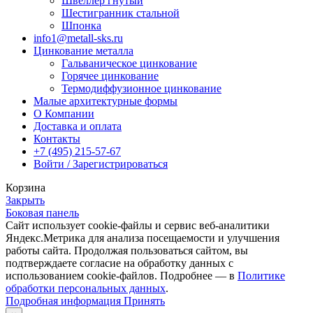
Швеллер гнутый
Шестигранник стальной
Шпонка
info1@metall-sks.ru
Цинкование металла
Гальваническое цинкование
Горячее цинкование
Термодиффузионное цинкование
Малые архитектурные формы
О Компании
Доставка и оплата
Контакты
+7 (495) 215-57-67
Войти / Зарегистрироваться
Корзина
Закрыть
Боковая панель
Сайт использует cookie-файлы и сервис веб-аналитики
Яндекс.Метрика для анализа посещаемости и улучшения
работы сайта. Продолжая пользоваться сайтом, вы
подтверждаете согласие на обработку данных с
использованием cookie-файлов. Подробнее — в
Политике
обработки персональных данных
.
Подробная
Подробная информация
Принять
информация