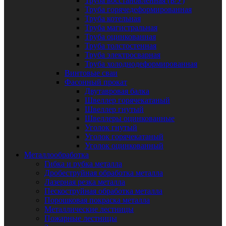
Труба восстановленная (Б/У)
Труба горячедеформированная
Труба котельная
Труба магистральная
Труба оцинкованная
Труба толстостенная
Труба электросварная
Труба холоднодеформированная
Винтовые сваи
Фасонный прокат
Двутавровая балка
Швеллер горячекатаный
Швеллер гнутый
Швеллеры оцинкованные
Уголок гнутый
Уголок горячекатаный
Уголок оцинкованный
Металлообработка
Гибка и рубка металла
Дробеструйная обработка металла
Лазерная резка металла
Пескоструйная обработка металла
Порошковая покраска металла
Металлические лестницы
Пожарные лестницы