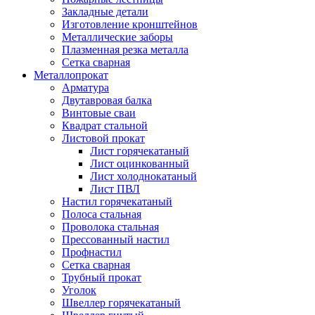
Закладные детали
Изготовление кронштейнов
Металлические заборы
Плазменная резка металла
Сетка сварная
Металлопрокат
Арматура
Двутавровая балка
Винтовые сваи
Квадрат стальной
Листовой прокат
Лист горячекатаный
Лист оцинкованный
Лист холоднокатаный
Лист ПВЛ
Настил горячекатаный
Полоса стальная
Проволока стальная
Прессованный настил
Профнастил
Сетка сварная
Трубный прокат
Уголок
Швеллер горячекатаный