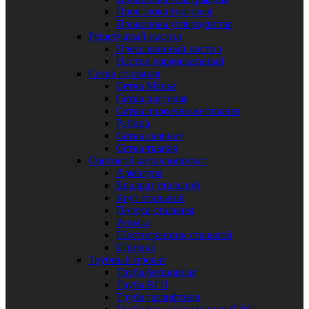
Проволока торговая
Проволока углеродистая
Решетчатый настил
Прессованный настил
Настил горячекатаный
Сетка стальная
Сетка Манье
Сетка плетеная
Сетка просечно-вытяжная
Рабица
Сетка сварная
Сетка тканая
Сортовой металлопрокат
Арматура
Квадрат стальной
Круг стальной
Полоса стальная
Рельсы
Шестигранник стальной
Шпонка
Трубный прокат
Труба бесшовная
Труба ВГП
Труба газлифтная