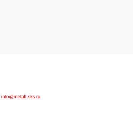
Высококачественная металлообработка на заказ и
металлопрокат в ассортименте оптом и в розницу.
г. Москва, Рязанский пр-т, д. 30/15
+7 (495) 215-57-67
info@metall-sks.ru
Наши Услуги
Металлообработка
Металлопрокат