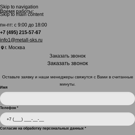
Skip to navigation
Время работы:
Skip to main content
пн-пт: с 9:00 до 18:00
+7 (495) 215-57-67
info1@metall-sks.ru
г. Москва
Заказать звонок
Заказать звонок
Оставьте заявку и наши менеджеры свяжутся с Вами в считанные
минуты.
Имя
Телефон
*
Согласие на обработку персональных данных
*