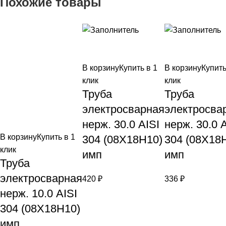
Похожие товары
В корзину
Купить в 1
В корзину
Купить
клик
клик
Труба
Труба
электросварная
электросва
нерж. 30.0 AISI
нерж. 30.0 
В корзину
Купить в 1
304 (08Х18Н10)
304 (08Х18
клик
имп
имп
Труба
электросварная
420
₽
336
₽
нерж. 10.0 AISI
304 (08Х18Н10)
имп