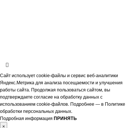
СтальКомплектСервис
2026 Все права защищены.
Политика обработки персональных данных.
Согласие на обработку
персональных данных
Информация на сайте не является публичной офертой, определяемой
положениями ч. 2 ст. 437 Гражданского кодекса РФ и носит
ознакомительный характер. Наличие, описание и цены уточняйте у
менеджеров по телефону или в заявке.
Сайт использует cookie-файлы и сервис веб-аналитики
Яндекс.Метрика для анализа посещаемости и улучшения
работы сайта. Продолжая пользоваться сайтом, вы
подтверждаете согласие на обработку данных с
использованием cookie-файлов. Подробнее — в
Политике
обработки персональных данных
.
Подробная информация
ПРИНЯТЬ
×