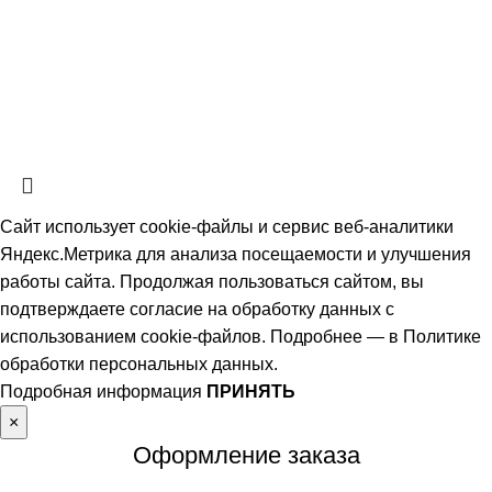
персональных данных
Информация на сайте не является публичной офертой, определяемой
положениями ч. 2 ст. 437 Гражданского кодекса РФ и носит
ознакомительный характер. Наличие, описание и цены уточняйте у
менеджеров по телефону или в заявке.
Сайт использует cookie-файлы и сервис веб-аналитики
Яндекс.Метрика для анализа посещаемости и улучшения
работы сайта. Продолжая пользоваться сайтом, вы
подтверждаете согласие на обработку данных с
использованием cookie-файлов. Подробнее — в
Политике
обработки персональных данных
.
Подробная информация
ПРИНЯТЬ
×
Оформление заказа