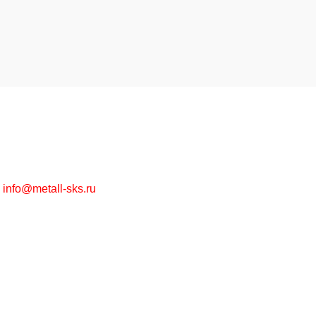
Высококачественная металлообработка на заказ и
металлопрокат в ассортименте оптом и в розницу.
г. Москва, Рязанский пр-т, д. 30/15
+7 (495) 215-57-67
info@metall-sks.ru
Наши Услуги
Металлообработка
Металлопрокат
Цинкование
Лазерная резка