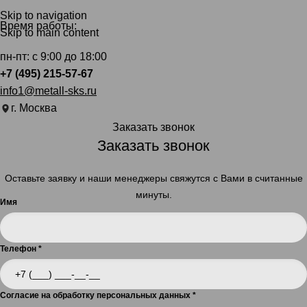
Skip to navigation
Время работы:
Skip to main content
пн-пт: с 9:00 до 18:00
+7 (495) 215-57-67
info1@metall-sks.ru
г. Москва
Заказать звонок
Заказать звонок
Оставьте заявку и наши менеджеры свяжутся с Вами в считанные
минуты.
Имя
Телефон
*
Согласие на обработку персональных данных
*