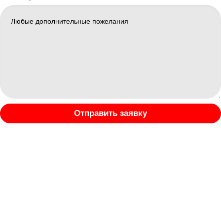
Отправить заявку
×
Заявка отправлена
Менеджер свяжется с вами в ближайшее время.
Спасибо за обращение! Мы уже получили вашу заявку.