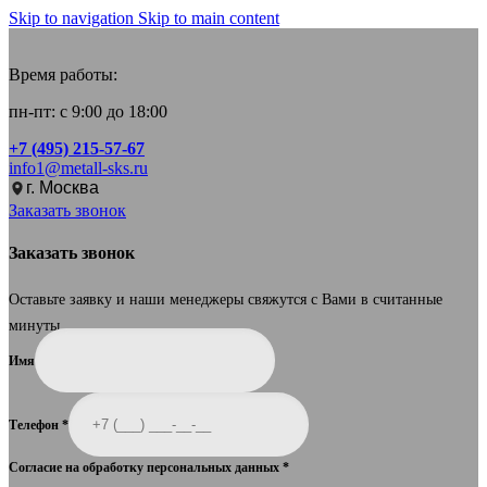
Skip to navigation
Skip to main content
Время работы:
пн-пт: с 9:00 до 18:00
+7 (495) 215-57-67
info1@metall-sks.ru
г. Москва
Заказать звонок
Заказать звонок
Оставьте заявку и наши менеджеры свяжутся с Вами в считанные
минуты.
Имя
Телефон
*
Согласие на обработку персональных данных
*