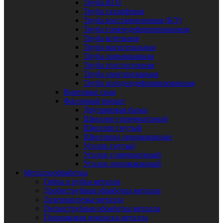
Труба ВГП
Труба газлифтная
Труба восстановленная (Б/У)
Труба горячедеформированная
Труба котельная
Труба магистральная
Труба оцинкованная
Труба толстостенная
Труба электросварная
Труба холоднодеформированная
Винтовые сваи
Фасонный прокат
Двутавровая балка
Швеллер горячекатаный
Швеллер гнутый
Швеллеры оцинкованные
Уголок гнутый
Уголок горячекатаный
Уголок оцинкованный
Металлообработка
Гибка и рубка металла
Дробеструйная обработка металла
Лазерная резка металла
Пескоструйная обработка металла
Порошковая покраска металла