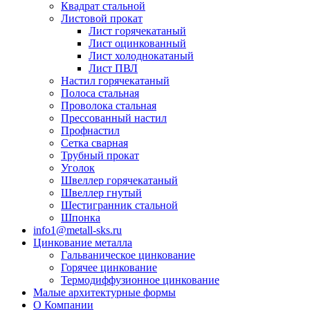
Квадрат стальной
Листовой прокат
Лист горячекатаный
Лист оцинкованный
Лист холоднокатаный
Лист ПВЛ
Настил горячекатаный
Полоса стальная
Проволока стальная
Прессованный настил
Профнастил
Сетка сварная
Трубный прокат
Уголок
Швеллер горячекатаный
Швеллер гнутый
Шестигранник стальной
Шпонка
info1@metall-sks.ru
Цинкование металла
Гальваническое цинкование
Горячее цинкование
Термодиффузионное цинкование
Малые архитектурные формы
О Компании