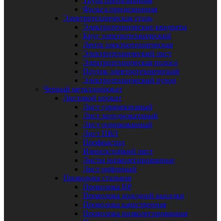
Труба прецизионная
Фольга прецизионная
Электротехническая сталь
Электротехнические квадраты
Круг электротехнический
Лента электротехническая
Электротехнический лист
Электротехническая полоса
Пруток электротехнический
Электротехнический рулон
Черный металлопрокат
Листовой прокат
Лист горячекатаный
Лист холоднокатаный
Лист оцинкованный
Лист ПВЛ
Профнастил
Износостойкий лист
Листы низколегированные
Лист рифленый
Проволока стальная
Проволока ВР
Проволока холодной высадки
Проволока качественная
Проволока низколегированная