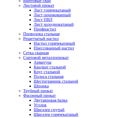
Винтовые сваи
Листовой прокат
Лист горячекатаный
Лист оцинкованный
Лист ПВЛ
Лист холоднокатаный
Профнастил
Проволока стальная
Решетчатый настил
Настил горячекатаный
Прессованный настил
Сетка сварная
Сортовой металлопрокат
Арматура
Квадрат стальной
Круг стальной
Полоса стальная
Шестигранник стальной
Шпонка
Трубный прокат
Фасонный прокат
Двутавровая балка
Уголок
Швеллер гнутый
Швеллер горячекатаный