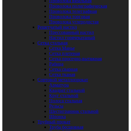
Проволока вязальная
Проволока полиграфическая
Проволока телеграфная
Проволока торговая
Проволока углеродистая
Решетчатый настил
Прессованный настил
Настил горячекатаный
Сетка стальная
Сетка Манье
Сетка плетеная
Сетка просечно-вытяжная
Рабица
Сетка сварная
Сетка тканая
Сортовой металлопрокат
Арматура
Квадрат стальной
Круг стальной
Полоса стальная
Рельсы
Шестигранник стальной
Шпонка
Трубный прокат
Труба бесшовная