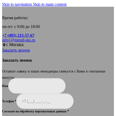
Skip to navigation
Skip to main content
Время работы:
пн-пт: с 9:00 до 18:00
+7 (495) 215-57-67
info1@metall-sks.ru
г. Москва
Заказать звонок
Заказать звонок
Оставьте заявку и наши менеджеры свяжутся с Вами в считанные
минуты.
Имя
Телефон
*
Согласие на обработку персональных данных
*