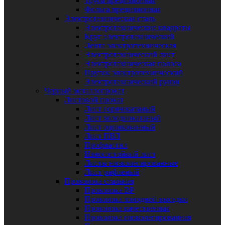
Труба прецизионная
Фольга прецизионная
Электротехническая сталь
Электротехнические квадраты
Круг электротехнический
Лента электротехническая
Электротехнический лист
Электротехническая полоса
Пруток электротехнический
Электротехнический рулон
Черный металлопрокат
Листовой прокат
Лист горячекатаный
Лист холоднокатаный
Лист оцинкованный
Лист ПВЛ
Профнастил
Износостойкий лист
Листы низколегированные
Лист рифленый
Проволока стальная
Проволока ВР
Проволока холодной высадки
Проволока качественная
Проволока низколегированная