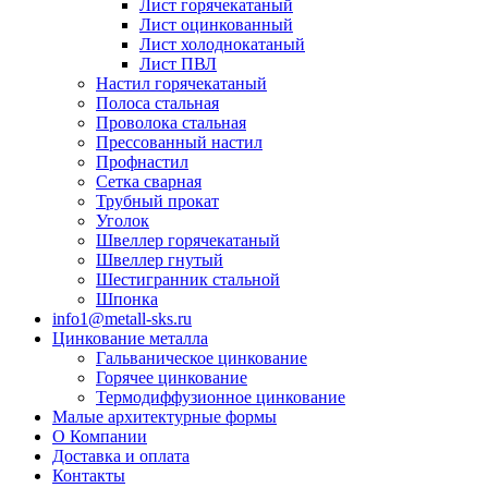
Лист горячекатаный
Лист оцинкованный
Лист холоднокатаный
Лист ПВЛ
Настил горячекатаный
Полоса стальная
Проволока стальная
Прессованный настил
Профнастил
Сетка сварная
Трубный прокат
Уголок
Швеллер горячекатаный
Швеллер гнутый
Шестигранник стальной
Шпонка
info1@metall-sks.ru
Цинкование металла
Гальваническое цинкование
Горячее цинкование
Термодиффузионное цинкование
Малые архитектурные формы
О Компании
Доставка и оплата
Контакты