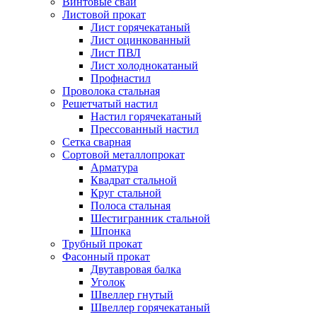
Винтовые сваи
Листовой прокат
Лист горячекатаный
Лист оцинкованный
Лист ПВЛ
Лист холоднокатаный
Профнастил
Проволока стальная
Решетчатый настил
Настил горячекатаный
Прессованный настил
Сетка сварная
Сортовой металлопрокат
Арматура
Квадрат стальной
Круг стальной
Полоса стальная
Шестигранник стальной
Шпонка
Трубный прокат
Фасонный прокат
Двутавровая балка
Уголок
Швеллер гнутый
Швеллер горячекатаный