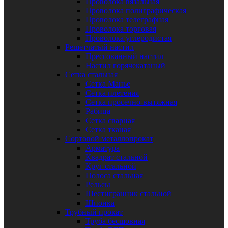
Проволока вязальная
Проволока полиграфическая
Проволока телеграфная
Проволока торговая
Проволока углеродистая
Решетчатый настил
Прессованный настил
Настил горячекатаный
Сетка стальная
Сетка Манье
Сетка плетеная
Сетка просечно-вытяжная
Рабица
Сетка сварная
Сетка тканая
Сортовой металлопрокат
Арматура
Квадрат стальной
Круг стальной
Полоса стальная
Рельсы
Шестигранник стальной
Шпонка
Трубный прокат
Труба бесшовная