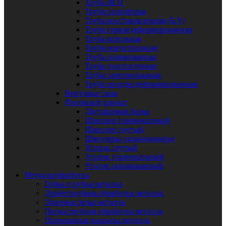
Труба ВГП
Труба газлифтная
Труба восстановленная (Б/У)
Труба горячедеформированная
Труба котельная
Труба магистральная
Труба оцинкованная
Труба толстостенная
Труба электросварная
Труба холоднодеформированная
Винтовые сваи
Фасонный прокат
Двутавровая балка
Швеллер горячекатаный
Швеллер гнутый
Швеллеры оцинкованные
Уголок гнутый
Уголок горячекатаный
Уголок оцинкованный
Металлообработка
Гибка и рубка металла
Дробеструйная обработка металла
Лазерная резка металла
Пескоструйная обработка металла
Порошковая покраска металла