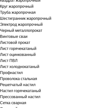
Квадрат жаропрочный
Круг жаропрочный
Труба жаропрочная
Шестигранник жаропрочный
Электрод жаропрочный
Черный металлопрокат
Винтовые сваи
Листовой прокат
Лист горячекатаный
Лист оцинкованный
Лист ПВЛ
Лист холоднокатаный
Профнастил
Проволока стальная
Решетчатый настил
Настил горячекатаный
Прессованный настил
Сетка сварная