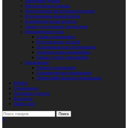
Закладные детали
Металлические заборы
Изготовление металлоконструкций
Изготовление кронштейнов
Плазменная резка металла
Экран для стальных радиаторов
Нержавеющая сталь
Сварка нержавейки
Изготовление деталей
Плазменная резка нержавейки
Лазерная резка нержавейки
Гибка и рубка нержавейки
Цинкование
Горячее цинкование
Гальваническое цинкование
Термодиффузионное цинкование
МАФы
О Компании
Доставка и оплата
Контакты
Прайс-лист
Поиск
0