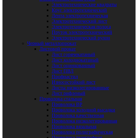
Электротехнические квадраты
Круг электротехнический
Лента электротехническая
Электротехнический лист
Электротехническая полоса
Пруток электротехнический
Электротехнический рулон
Черный металлопрокат
Листовой прокат
Лист горячекатаный
Лист холоднокатаный
Лист оцинкованный
Лист ПВЛ
Профнастил
Износостойкий лист
Листы низколегированные
Лист рифленый
Проволока стальная
Проволока ВР
Проволока холодной высадки
Проволока качественная
Проволока низколегированная
Проволока вязальная
Проволока полиграфическая
Проволока телеграфная