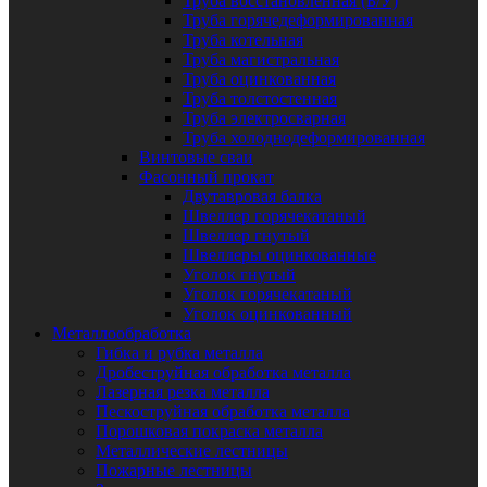
Труба восстановленная (Б/У)
Труба горячедеформированная
Труба котельная
Труба магистральная
Труба оцинкованная
Труба толстостенная
Труба электросварная
Труба холоднодеформированная
Винтовые сваи
Фасонный прокат
Двутавровая балка
Швеллер горячекатаный
Швеллер гнутый
Швеллеры оцинкованные
Уголок гнутый
Уголок горячекатаный
Уголок оцинкованный
Металлообработка
Гибка и рубка металла
Дробеструйная обработка металла
Лазерная резка металла
Пескоструйная обработка металла
Порошковая покраска металла
Металлические лестницы
Пожарные лестницы