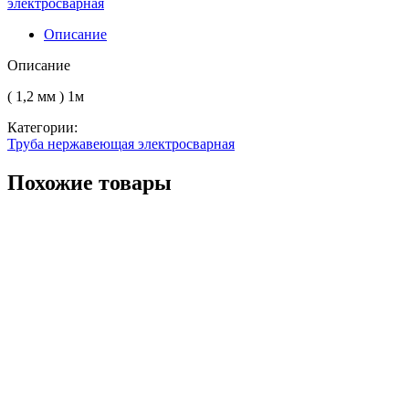
электросварная
38.0
AISI
Описание
201
имп
Описание
( 1,2 мм ) 1м
Категории:
Труба нержавеющая электросварная
Похожие товары