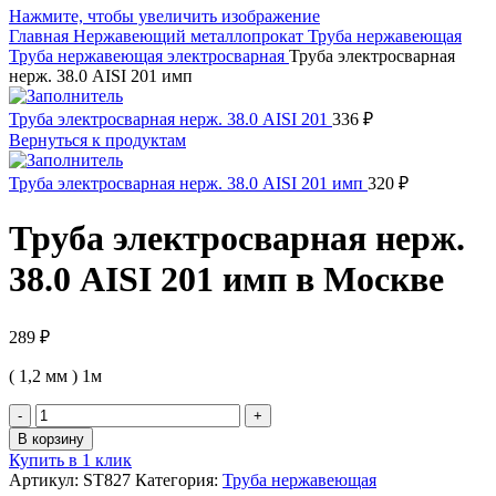
Нажмите, чтобы увеличить изображение
Главная
Нержавеющий металлопрокат
Труба нержавеющая
Труба нержавеющая электросварная
Труба электросварная
нерж. 38.0 AISI 201 имп
Труба электросварная нерж. 38.0 AISI 201
336
₽
Вернуться к продуктам
Труба электросварная нерж. 38.0 AISI 201 имп
320
₽
Труба электросварная нерж.
38.0 AISI 201 имп в Москве
289
₽
( 1,2 мм ) 1м
Количество
товара
В корзину
Труба
Купить в 1 клик
электросварная
Артикул:
ST827
Категория:
Труба нержавеющая
нерж.