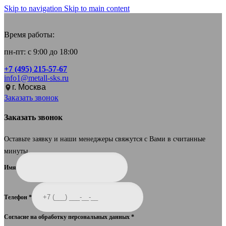
Skip to navigation
Skip to main content
Время работы:
пн-пт: с 9:00 до 18:00
+7 (495) 215-57-67
info1@metall-sks.ru
г. Москва
Заказать звонок
Заказать звонок
Оставьте заявку и наши менеджеры свяжутся с Вами в считанные
минуты.
Имя
Телефон
*
Согласие на обработку персональных данных
*