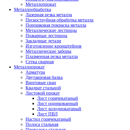
Металлопрокат
Металлообработка
Лазерная резка металла
Пескоструйная обработка металла
Порошковая покраска металла
Металлические лестницы
Пожарные лестницы
Закладные детали
Изготовление кронштейнов
Металлические заборы
Плазменная резка металла
Сетка сварная
Металлопрокат
Арматура
Двутавровая балка
Винтовые сваи
Квадрат стальной
Листовой прокат
Лист горячекатаный
Лист оцинкованный
Лист холоднокатаный
Лист ПВЛ
Настил горячекатаный
Полоса стальная
Проволока стальная