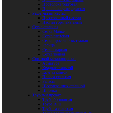
Проволока торговая
Проволока углеродистая
Решетчатый настил
Прессованный настил
Настил горячекатаный
Сетка стальная
Сетка Манье
Сетка плетеная
Сетка просечно-вытяжная
Рабица
Сетка сварная
Сетка тканая
Сортовой металлопрокат
Арматура
Квадрат стальной
Круг стальной
Полоса стальная
Рельсы
Шестигранник стальной
Шпонка
Трубный прокат
Труба бесшовная
Труба ВГП
Труба газлифтная