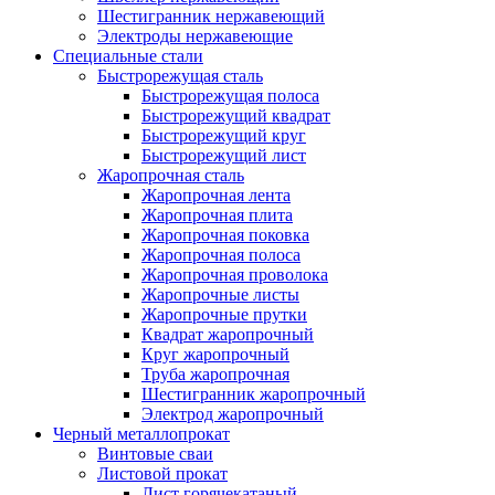
Шестигранник нержавеющий
Электроды нержавеющие
Специальные стали
Быстрорежущая сталь
Быстрорежущая полоса
Быстрорежущий квадрат
Быстрорежущий круг
Быстрорежущий лист
Жаропрочная сталь
Жаропрочная лента
Жаропрочная плита
Жаропрочная поковка
Жаропрочная полоса
Жаропрочная проволока
Жаропрочные листы
Жаропрочные прутки
Квадрат жаропрочный
Круг жаропрочный
Труба жаропрочная
Шестигранник жаропрочный
Электрод жаропрочный
Черный металлопрокат
Винтовые сваи
Листовой прокат
Лист горячекатаный