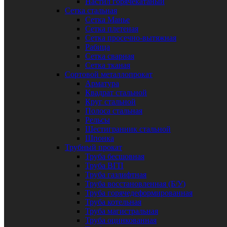
Настил горячекатаный
Сетка стальная
Сетка Манье
Сетка плетеная
Сетка просечно-вытяжная
Рабица
Сетка сварная
Сетка тканая
Сортовой металлопрокат
Арматура
Квадрат стальной
Круг стальной
Полоса стальная
Рельсы
Шестигранник стальной
Шпонка
Трубный прокат
Труба бесшовная
Труба ВГП
Труба газлифтная
Труба восстановленная (Б/У)
Труба горячедеформированная
Труба котельная
Труба магистральная
Труба оцинкованная