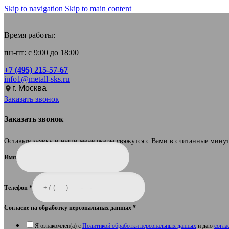
Skip to navigation
Skip to main content
Время работы:
пн-пт: с 9:00 до 18:00
+7 (495) 215-57-67
info1@metall-sks.ru
г. Москва
Заказать звонок
Заказать звонок
Оставьте заявку и наши менеджеры свяжутся с Вами в считанные мину
Имя
Телефон
*
Согласие на обработку персональных данных
*
Я ознакомлен(а) с
Политикой обработки персональных данных
и даю
согла