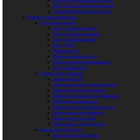
Электротехническая полоса
Пруток электротехнический
Электротехнический рулон
Черный металлопрокат
Листовой прокат
Лист горячекатаный
Лист холоднокатаный
Лист оцинкованный
Лист ПВЛ
Профнастил
Износостойкий лист
Листы низколегированные
Лист рифленый
Проволока стальная
Проволока ВР
Проволока холодной высадки
Проволока качественная
Проволока низколегированная
Проволока вязальная
Проволока полиграфическая
Проволока телеграфная
Проволока торговая
Проволока углеродистая
Решетчатый настил
Прессованный настил