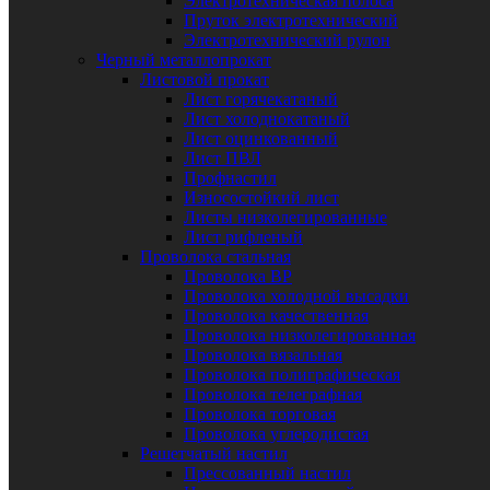
Электротехническая полоса
Пруток электротехнический
Электротехнический рулон
Черный металлопрокат
Листовой прокат
Лист горячекатаный
Лист холоднокатаный
Лист оцинкованный
Лист ПВЛ
Профнастил
Износостойкий лист
Листы низколегированные
Лист рифленый
Проволока стальная
Проволока ВР
Проволока холодной высадки
Проволока качественная
Проволока низколегированная
Проволока вязальная
Проволока полиграфическая
Проволока телеграфная
Проволока торговая
Проволока углеродистая
Решетчатый настил
Прессованный настил