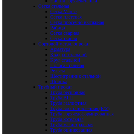
Настил горячекатаный
Сетка стальная
Сетка Манье
Сетка плетеная
Сетка просечно-вытяжная
Рабица
Сетка сварная
Сетка тканая
Сортовой металлопрокат
Арматура
Квадрат стальной
Круг стальной
Полоса стальная
Рельсы
Шестигранник стальной
Шпонка
Трубный прокат
Труба бесшовная
Труба ВГП
Труба газлифтная
Труба восстановленная (Б/У)
Труба горячедеформированная
Труба котельная
Труба магистральная
Труба оцинкованная