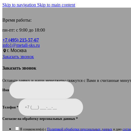
Skip to navigation
Skip to main content
Время работы:
пн-пт: с 9:00 до 18:00
+7 (495) 215-57-67
info1@metall-sks.ru
г. Москва
Заказать звонок
Заказать звонок
Оставьте заявку и наши менеджеры свяжутся с Вами в считанные мину
Имя
Телефон
*
Согласие на обработку персональных данных
*
Я ознакомлен(а) с
Политикой обработки персональных данных
и даю
согла