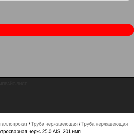
Ы
ПРАЙС-ЛИСТ
таллопрокат
Труба нержавеющая
Труба нержавеющая
ктросварная нерж. 25.0 AISI 201 имп