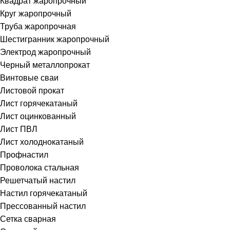
Квадрат жаропрочный
Круг жаропрочный
Труба жаропрочная
Шестигранник жаропрочный
Электрод жаропрочный
Черный металлопрокат
Винтовые сваи
Листовой прокат
Лист горячекатаный
Лист оцинкованный
Лист ПВЛ
Лист холоднокатаный
Профнастил
Проволока стальная
Решетчатый настил
Настил горячекатаный
Прессованный настил
Сетка сварная