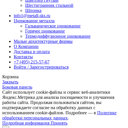
Швеллер гнутый
Шестигранник стальной
Шпонка
info1@metall-sks.ru
Цинкование металла
Гальваническое цинкование
Горячее цинкование
Термодиффузионное цинкование
Малые архитектурные формы
О Компании
Доставка и оплата
Контакты
+7 (495) 215-57-67
Войти / Зарегистрироваться
Корзина
Закрыть
Боковая панель
Сайт использует cookie-файлы и сервис веб-аналитики
Яндекс.Метрика для анализа посещаемости и улучшения
работы сайта. Продолжая пользоваться сайтом, вы
подтверждаете согласие на обработку данных с
использованием cookie-файлов. Подробнее — в
Политике
обработки персональных данных
.
Подробная
Подробная информация
Принять
информация