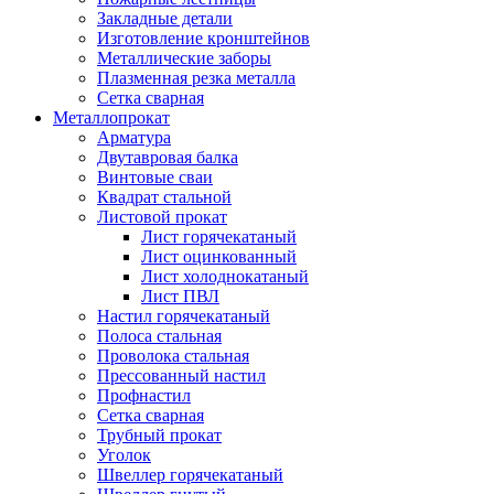
Закладные детали
Изготовление кронштейнов
Металлические заборы
Плазменная резка металла
Сетка сварная
Металлопрокат
Арматура
Двутавровая балка
Винтовые сваи
Квадрат стальной
Листовой прокат
Лист горячекатаный
Лист оцинкованный
Лист холоднокатаный
Лист ПВЛ
Настил горячекатаный
Полоса стальная
Проволока стальная
Прессованный настил
Профнастил
Сетка сварная
Трубный прокат
Уголок
Швеллер горячекатаный