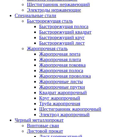
Шестигранник нержавеющий
Электроды нержавеющие
Специальные стали
Быстрорежущая сталь
Быстрорежущая полоса
Быстрорежущий квадрат
Быстрорежущий круг
Быстрорежущий лист
Жаропрочная сталь
Жаропрочная лента
Жаропрочная плита
Жаропрочная поковка
Жаропрочная полоса
Жаропрочная проволока
Жаропрочные листы
Жаропрочные прутки
Квадрат жаропрочный
Круг жаропрочный
Труба жаропрочная
Шестигранник жаропрочный
Электрод жаропрочный
Черный металлопрокат
Винтовые сваи
Листовой прокат
Лист горячекатаный