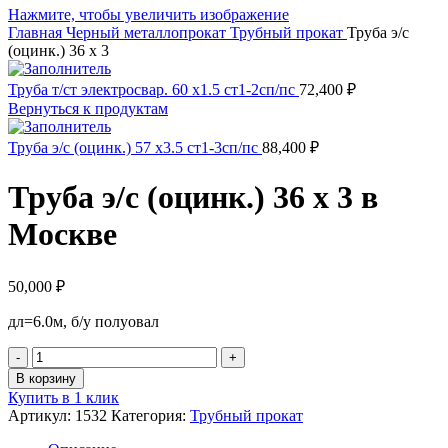
Нажмите, чтобы увеличить изображение
Главная
Черный металлопрокат
Трубный прокат
Труба э/c
(оцинк.) 36 х 3
Труба т/ст электросвар. 60 х1.5 ст1-2сп/пс
72,400
₽
Вернуться к продуктам
Труба э/c (оцинк.) 57 х3.5 ст1-3сп/пс
88,400
₽
Труба э/c (оцинк.) 36 х 3 в
Москве
50,000
₽
дл=6.0м, б/у полуовал
Количество
товара
В корзину
Труба
Купить в 1 клик
э/c
Артикул:
1532
Категория:
Трубный прокат
(оцинк.)
36