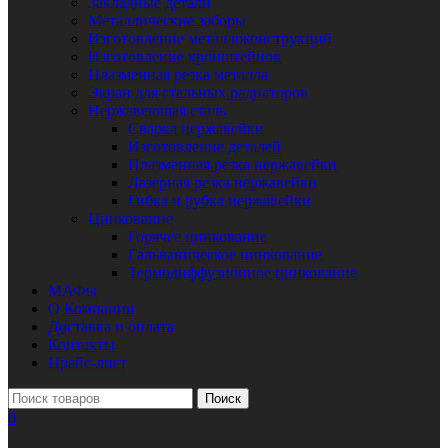
Закладные детали
Металлические заборы
Изготовление металлоконструкций
Изготовление кронштейнов
Плазменная резка металла
Экран для стальных радиаторов
Нержавеющая сталь
Сварка нержавейки
Изготовление деталей
Плазменная резка нержавейки
Лазерная резка нержавейки
Гибка и рубка нержавейки
Цинкование
Горячее цинкование
Гальваническое цинкование
Термодиффузионное цинкование
МАФы
О Компании
Доставка и оплата
Контакты
Прайс-лист
Поиск
0