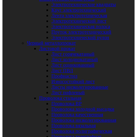
Электротехнические квадраты
Круг электротехнический
Лента электротехническая
Электротехнический лист
Электротехническая полоса
Пруток электротехнический
Электротехнический рулон
Черный металлопрокат
Листовой прокат
Лист горячекатаный
Лист холоднокатаный
Лист оцинкованный
Лист ПВЛ
Профнастил
Износостойкий лист
Листы низколегированные
Лист рифленый
Проволока стальная
Проволока ВР
Проволока холодной высадки
Проволока качественная
Проволока низколегированная
Проволока вязальная
Проволока полиграфическая
Проволока телеграфная