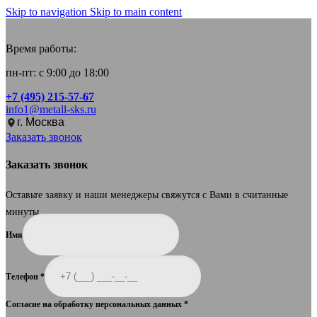
Skip to navigation
Skip to main content
Время работы:
пн-пт: с 9:00 до 18:00
+7 (495) 215-57-67
info1@metall-sks.ru
г. Москва
Заказать звонок
Заказать звонок
Оставьте заявку и наши менеджеры свяжутся с Вами в считанные
минуты.
Имя
Телефон
*
Согласие на обработку персональных данных
*