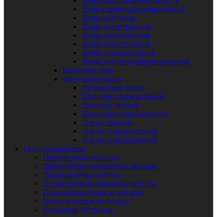
Труба восстановленная (Б/У)
Труба горячедеформированная
Труба котельная
Труба магистральная
Труба оцинкованная
Труба толстостенная
Труба электросварная
Труба холоднодеформированная
Винтовые сваи
Фасонный прокат
Двутавровая балка
Швеллер горячекатаный
Швеллер гнутый
Швеллеры оцинкованные
Уголок гнутый
Уголок горячекатаный
Уголок оцинкованный
Металлообработка
Гибка и рубка металла
Дробеструйная обработка металла
Лазерная резка металла
Пескоструйная обработка металла
Порошковая покраска металла
Металлические лестницы
Пожарные лестницы