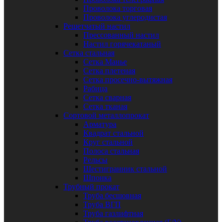
Проволока торговая
Проволока углеродистая
Решетчатый настил
Прессованный настил
Настил горячекатаный
Сетка стальная
Сетка Манье
Сетка плетеная
Сетка просечно-вытяжная
Рабица
Сетка сварная
Сетка тканая
Сортовой металлопрокат
Арматура
Квадрат стальной
Круг стальной
Полоса стальная
Рельсы
Шестигранник стальной
Шпонка
Трубный прокат
Труба бесшовная
Труба ВГП
Труба газлифтная