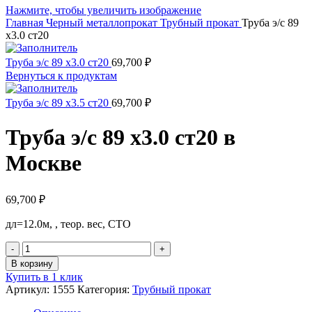
Нажмите, чтобы увеличить изображение
Главная
Черный металлопрокат
Трубный прокат
Труба э/c 89
х3.0 ст20
Труба э/c 89 х3.0 ст20
69,700
₽
Вернуться к продуктам
Труба э/c 89 х3.5 ст20
69,700
₽
Труба э/c 89 х3.0 ст20 в
Москве
69,700
₽
дл=12.0м, , теор. вес, СТО
Количество
товара
В корзину
Труба
Купить в 1 клик
э/c
Артикул:
1555
Категория:
Трубный прокат
89
х3.0