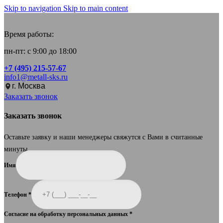
Skip to navigation
Skip to main content
Время работы:
пн-пт: с 9:00 до 18:00
+7 (495) 215-57-67
info1@metall-sks.ru
г. Москва
Заказать звонок
Заказать звонок
Оставьте заявку и наши менеджеры свяжутся с Вами в считанные
минуты.
Имя
Телефон
*
Согласие на обработку персональных данных
*