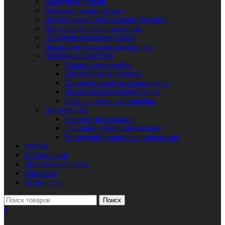
Закладные детали
Металлические заборы
Изготовление металлоконструкций
Изготовление кронштейнов
Плазменная резка металла
Экран для стальных радиаторов
Нержавеющая сталь
Сварка нержавейки
Изготовление деталей
Плазменная резка нержавейки
Лазерная резка нержавейки
Гибка и рубка нержавейки
Цинкование
Горячее цинкование
Гальваническое цинкование
Термодиффузионное цинкование
МАФы
О Компании
Доставка и оплата
Контакты
Прайс-лист
Поиск
0