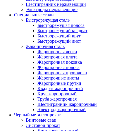
Шестигранник нержавеющий
Электроды нержавеющие
Специальные стали
Быстрорежущая сталь
Быстрорежущая полоса
Быстрорежущий квадрат
Быстрорежущий круг
Быстрорежущий лист
Жаропрочная сталь
Жаропрочная лента
Жаропрочная плита
Жаропрочная поковка
Жаропрочная полоса
Жаропрочная проволока
Жаропрочные листы
Жаропрочные прутки
Квадрат жаропрочный
Круг жаропрочный
Труба жаропрочная
Шестигранник жаропрочный
Электрод жаропрочный
Черный металлопрокат
Винтовые сваи
Листовой прокат
Лист горячекатаный