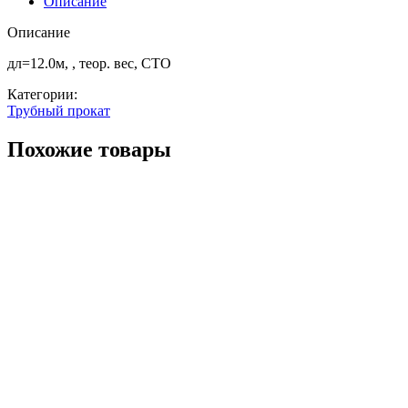
Описание
ст20
Описание
дл=12.0м, , теор. вес, СТО
Категории:
Трубный прокат
Похожие товары