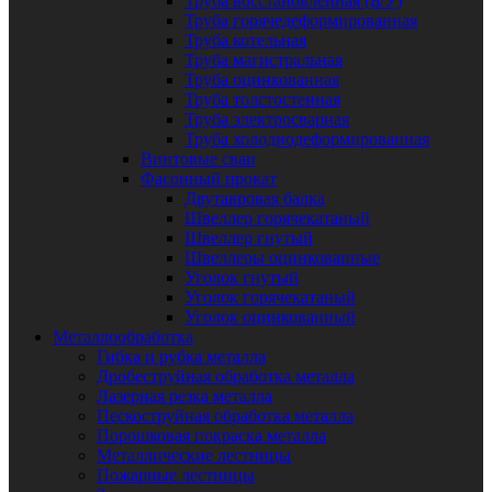
Труба восстановленная (Б/У)
Труба горячедеформированная
Труба котельная
Труба магистральная
Труба оцинкованная
Труба толстостенная
Труба электросварная
Труба холоднодеформированная
Винтовые сваи
Фасонный прокат
Двутавровая балка
Швеллер горячекатаный
Швеллер гнутый
Швеллеры оцинкованные
Уголок гнутый
Уголок горячекатаный
Уголок оцинкованный
Металлообработка
Гибка и рубка металла
Дробеструйная обработка металла
Лазерная резка металла
Пескоструйная обработка металла
Порошковая покраска металла
Металлические лестницы
Пожарные лестницы