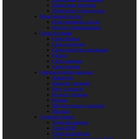
Проволока торговая
Проволока углеродистая
Решетчатый настил
Прессованный настил
Настил горячекатаный
Сетка стальная
Сетка Манье
Сетка плетеная
Сетка просечно-вытяжная
Рабица
Сетка сварная
Сетка тканая
Сортовой металлопрокат
Арматура
Квадрат стальной
Круг стальной
Полоса стальная
Рельсы
Шестигранник стальной
Шпонка
Трубный прокат
Труба бесшовная
Труба ВГП
Труба газлифтная