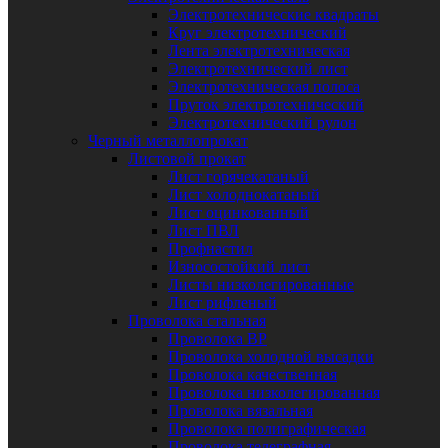
Электротехнические квадраты
Круг электротехнический
Лента электротехническая
Электротехнический лист
Электротехническая полоса
Пруток электротехнический
Электротехнический рулон
Черный металлопрокат
Листовой прокат
Лист горячекатаный
Лист холоднокатаный
Лист оцинкованный
Лист ПВЛ
Профнастил
Износостойкий лист
Листы низколегированные
Лист рифленый
Проволока стальная
Проволока ВР
Проволока холодной высадки
Проволока качественная
Проволока низколегированная
Проволока вязальная
Проволока полиграфическая
Проволока телеграфная