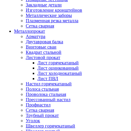
Закладные детали
Изготовление кронштейнов
Металлические заборы
Плазменная резка металла
Сетка сварная
Металлопрокат
Арматура
Двутавровая балка
Винтовые сваи
Квадрат стальной
Листовой прокат
Лист горячекатаный
Лист оцинкованный
Лист холоднокатаный
Лист ПВЛ
Настил горячекатаный
Полоса стальная
Проволока стальная
Прессованный настил
Профнастил
Сетка сварная
Трубный прокат
Уголок
Швеллер горячекатаный