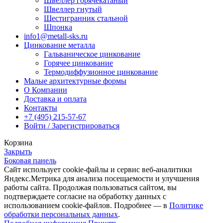
Швеллер горячекатаный
Швеллер гнутый
Шестигранник стальной
Шпонка
info1@metall-sks.ru
Цинкование металла
Гальваническое цинкование
Горячее цинкование
Термодиффузионное цинкование
Малые архитектурные формы
О Компании
Доставка и оплата
Контакты
+7 (495) 215-57-67
Войти / Зарегистрироваться
Корзина
Закрыть
Боковая панель
Сайт использует cookie-файлы и сервис веб-аналитики
Яндекс.Метрика для анализа посещаемости и улучшения
работы сайта. Продолжая пользоваться сайтом, вы
подтверждаете согласие на обработку данных с
использованием cookie-файлов. Подробнее — в
Политике
обработки персональных данных
.
Подробная