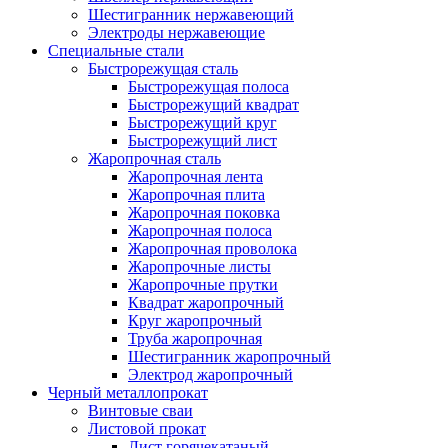
Шестигранник нержавеющий
Электроды нержавеющие
Специальные стали
Быстрорежущая сталь
Быстрорежущая полоса
Быстрорежущий квадрат
Быстрорежущий круг
Быстрорежущий лист
Жаропрочная сталь
Жаропрочная лента
Жаропрочная плита
Жаропрочная поковка
Жаропрочная полоса
Жаропрочная проволока
Жаропрочные листы
Жаропрочные прутки
Квадрат жаропрочный
Круг жаропрочный
Труба жаропрочная
Шестигранник жаропрочный
Электрод жаропрочный
Черный металлопрокат
Винтовые сваи
Листовой прокат
Лист горячекатаный