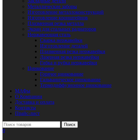
Закладные детали
Металлические заборы
Изготовление металлоконструкций
Изготовление кронштейнов
Плазменная резка металла
Экран для стальных радиаторов
Нержавеющая сталь
Сварка нержавейки
Изготовление деталей
Плазменная резка нержавейки
Лазерная резка нержавейки
Гибка и рубка нержавейки
Цинкование
Горячее цинкование
Гальваническое цинкование
Термодиффузионное цинкование
МАФы
О Компании
Доставка и оплата
Контакты
Прайс-лист
Поиск
0