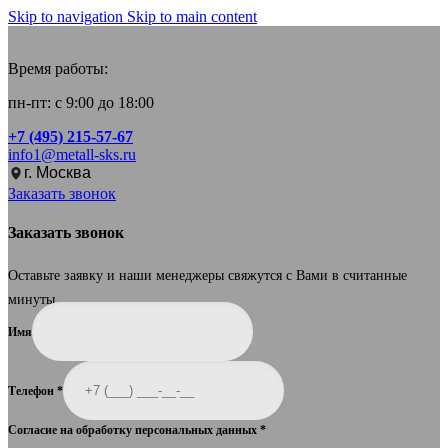
Skip to navigation
Skip to main content
Время работы:
пн-пт: с 9:00 до 18:00
+7 (495) 215-57-67
info1@metall-sks.ru
г. Москва
Заказать звонок
Заказать звонок
Оставьте заявку и наши менеджеры свяжутся с Вами в считанные
минуты.
Имя
Телефон
*
Согласие на обработку персональных данных
*