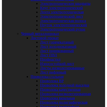
Электротехнические квадраты
Круг электротехнический
Лента электротехническая
Электротехнический лист
Электротехническая полоса
Пруток электротехнический
Электротехнический рулон
Черный металлопрокат
Листовой прокат
Лист горячекатаный
Лист холоднокатаный
Лист оцинкованный
Лист ПВЛ
Профнастил
Износостойкий лист
Листы низколегированные
Лист рифленый
Проволока стальная
Проволока ВР
Проволока холодной высадки
Проволока качественная
Проволока низколегированная
Проволока вязальная
Проволока полиграфическая
Проволока телеграфная