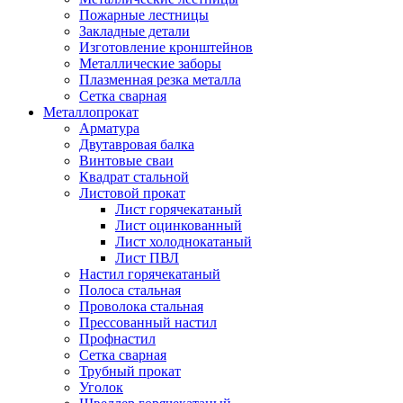
Пожарные лестницы
Закладные детали
Изготовление кронштейнов
Металлические заборы
Плазменная резка металла
Сетка сварная
Металлопрокат
Арматура
Двутавровая балка
Винтовые сваи
Квадрат стальной
Листовой прокат
Лист горячекатаный
Лист оцинкованный
Лист холоднокатаный
Лист ПВЛ
Настил горячекатаный
Полоса стальная
Проволока стальная
Прессованный настил
Профнастил
Сетка сварная
Трубный прокат
Уголок