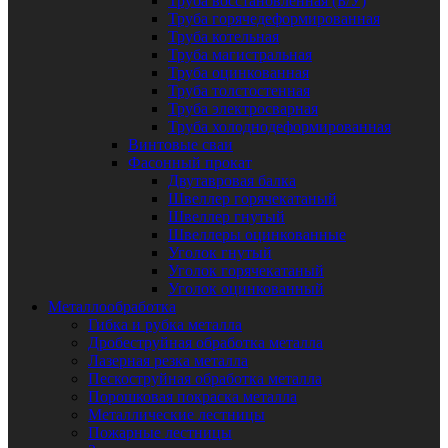
Труба восстановленная (Б/У)
Труба горячедеформированная
Труба котельная
Труба магистральная
Труба оцинкованная
Труба толстостенная
Труба электросварная
Труба холоднодеформированная
Винтовые сваи
Фасонный прокат
Двутавровая балка
Швеллер горячекатаный
Швеллер гнутый
Швеллеры оцинкованные
Уголок гнутый
Уголок горячекатаный
Уголок оцинкованный
Металлообработка
Гибка и рубка металла
Дробеструйная обработка металла
Лазерная резка металла
Пескоструйная обработка металла
Порошковая покраска металла
Металлические лестницы
Пожарные лестницы