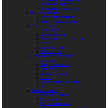
Проволока торговая
Проволока углеродистая
Решетчатый настил
Прессованный настил
Настил горячекатаный
Сетка стальная
Сетка Манье
Сетка плетеная
Сетка просечно-вытяжная
Рабица
Сетка сварная
Сетка тканая
Сортовой металлопрокат
Арматура
Квадрат стальной
Круг стальной
Полоса стальная
Рельсы
Шестигранник стальной
Шпонка
Трубный прокат
Труба бесшовная
Труба ВГП
Труба газлифтная