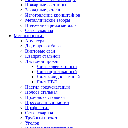
Пожарные лестницы
Закладные детали
Изготовление кронштейнов
Металлические заборы
Плазменная резка металла
Сетка сварная
Металлопрокат
Арматура
Двутавровая балка
Винтовые сваи
Квадрат стальной
Листовой прокат
Лист горячекатаный
Лист оцинкованный
Лист холоднокатаный
Лист ПВЛ
Настил горячекатаный
Полоса стальная
Проволока стальная
Прессованный настил
Профнастил
Сетка сварная
Трубный прокат
Уголок