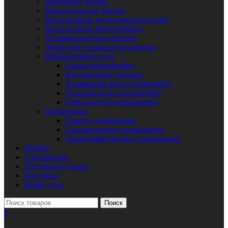
Закладные детали
Металлические заборы
Изготовление металлоконструкций
Изготовление кронштейнов
Плазменная резка металла
Экран для стальных радиаторов
Нержавеющая сталь
Сварка нержавейки
Изготовление деталей
Плазменная резка нержавейки
Лазерная резка нержавейки
Гибка и рубка нержавейки
Цинкование
Горячее цинкование
Гальваническое цинкование
Термодиффузионное цинкование
МАФы
О Компании
Доставка и оплата
Контакты
Прайс-лист
Поиск
0