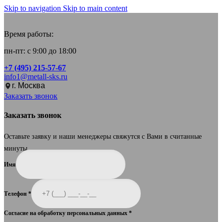
Skip to navigation
Skip to main content
Время работы:
пн-пт: с 9:00 до 18:00
+7 (495) 215-57-67
info1@metall-sks.ru
г. Москва
Заказать звонок
Заказать звонок
Оставьте заявку и наши менеджеры свяжутся с Вами в считанные
минуты.
Имя
Телефон
*
Согласие на обработку персональных данных
*