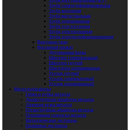
Труба восстановленная (Б/У)
Труба горячедеформированная
Труба котельная
Труба магистральная
Труба оцинкованная
Труба толстостенная
Труба электросварная
Труба холоднодеформированная
Винтовые сваи
Фасонный прокат
Двутавровая балка
Швеллер горячекатаный
Швеллер гнутый
Швеллеры оцинкованные
Уголок гнутый
Уголок горячекатаный
Уголок оцинкованный
Металлообработка
Гибка и рубка металла
Дробеструйная обработка металла
Лазерная резка металла
Пескоструйная обработка металла
Порошковая покраска металла
Металлические лестницы
Пожарные лестницы