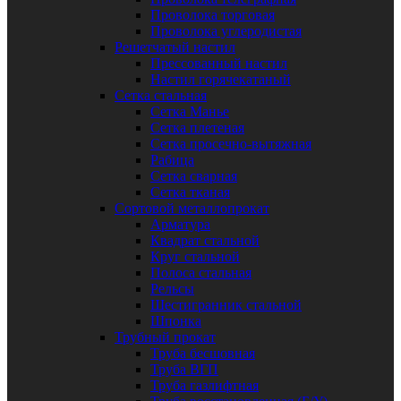
Проволока торговая
Проволока углеродистая
Решетчатый настил
Прессованный настил
Настил горячекатаный
Сетка стальная
Сетка Манье
Сетка плетеная
Сетка просечно-вытяжная
Рабица
Сетка сварная
Сетка тканая
Сортовой металлопрокат
Арматура
Квадрат стальной
Круг стальной
Полоса стальная
Рельсы
Шестигранник стальной
Шпонка
Трубный прокат
Труба бесшовная
Труба ВГП
Труба газлифтная