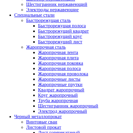
Шестигранник нержавеющий
Электроды нержавеющие
Специальные стали
Быстрорежущая сталь
Быстрорежущая полоса
Быстрорежущий квадрат
Быстрорежущий круг
Быстрорежущий лист
Жаропрочная сталь
Жаропрочная лента
Жаропрочная плита
Жаропрочная поковка
Жаропрочная полоса
Жаропрочная проволока
Жаропрочные листы
Жаропрочные прутки
Квадрат жаропрочный
Круг жаропрочный
Труба жаропрочная
Шестигранник жаропрочный
Электрод жаропрочный
Черный металлопрокат
Винтовые сваи
Листовой прокат
Лист горячекатаный