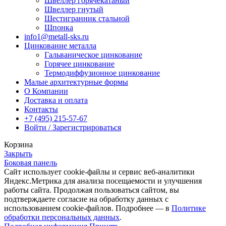
Швеллер горячекатаный
Швеллер гнутый
Шестигранник стальной
Шпонка
info1@metall-sks.ru
Цинкование металла
Гальваническое цинкование
Горячее цинкование
Термодиффузионное цинкование
Малые архитектурные формы
О Компании
Доставка и оплата
Контакты
+7 (495) 215-57-67
Войти / Зарегистрироваться
Корзина
Закрыть
Боковая панель
Сайт использует cookie-файлы и сервис веб-аналитики
Яндекс.Метрика для анализа посещаемости и улучшения
работы сайта. Продолжая пользоваться сайтом, вы
подтверждаете согласие на обработку данных с
использованием cookie-файлов. Подробнее — в
Политике
обработки персональных данных
.
Подробная