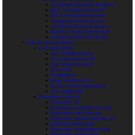
Электротехнические квадраты
Круг электротехнический
Лента электротехническая
Электротехнический лист
Электротехническая полоса
Пруток электротехнический
Электротехнический рулон
Черный металлопрокат
Листовой прокат
Лист горячекатаный
Лист холоднокатаный
Лист оцинкованный
Лист ПВЛ
Профнастил
Износостойкий лист
Листы низколегированные
Лист рифленый
Проволока стальная
Проволока ВР
Проволока холодной высадки
Проволока качественная
Проволока низколегированная
Проволока вязальная
Проволока полиграфическая
Проволока телеграфная