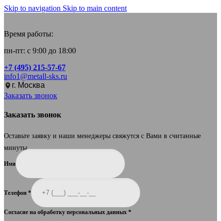
Skip to navigation
Skip to main content
Время работы:
пн-пт: с 9:00 до 18:00
+7 (495) 215-57-67
info1@metall-sks.ru
г. Москва
Заказать звонок
Заказать звонок
Оставьте заявку и наши менеджеры свяжутся с Вами в считанные
минуты.
Имя
Телефон
*
Согласие на обработку персональных данных
*