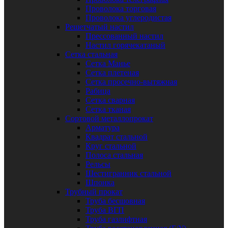
Проволока торговая
Проволока углеродистая
Решетчатый настил
Прессованный настил
Настил горячекатаный
Сетка стальная
Сетка Манье
Сетка плетеная
Сетка просечно-вытяжная
Рабица
Сетка сварная
Сетка тканая
Сортовой металлопрокат
Арматура
Квадрат стальной
Круг стальной
Полоса стальная
Рельсы
Шестигранник стальной
Шпонка
Трубный прокат
Труба бесшовная
Труба ВГП
Труба газлифтная