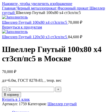
Нажмите, чтобы увеличить изображение
Главная
Черный металлопрокат
Фасонный прокат
Швеллер
гнутый
Швеллер Гнутый 100х80 х4 ст3сп/пс5
Швеллер Гнутый 100х80 х4 ст3сп/пс5
70,000
₽
Вернуться к продуктам
Швеллер Гнутый 120х50 х3 ст3сп/пс5
84,600
₽
Швеллер Гнутый 100х80 х4
ст3сп/пс5 в Москве
70,000
₽
дл=6.0м, ГОСТ 8278-83, , теор. вес
Количество
товара
В корзину
Швеллер
Купить в 1 клик
Гнутый
Артикул:
1759
Категория:
Швеллер гнутый
100х80
х4