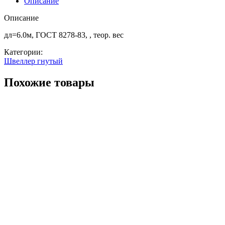
Описание
ст3сп/
пс5
Описание
дл=6.0м, ГОСТ 8278-83, , теор. вес
Категории:
Швеллер гнутый
Похожие товары