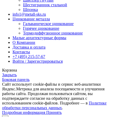
Швеллер гнутый
Шестигранник стальной
Шпонка
info1@metall-sks.ru
Цинкование металла
Гальваническое цинкование
Горячее цинкование
Термодиффузионное цинкование
Малые архитектурные формы
О Компании
Доставка и оплата
Контакты
+7 (495) 215-57-67
Войти / Зарегистрироваться
Корзина
Закрыть
Боковая панель
Сайт использует cookie-файлы и сервис веб-аналитики
Яндекс.Метрика для анализа посещаемости и улучшения
работы сайта. Продолжая пользоваться сайтом, вы
подтверждаете согласие на обработку данных с
использованием cookie-файлов. Подробнее — в
Политике
обработки персональных данных
.
Подробная
Подробная информация
Принять
информация