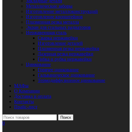
Закладные детали
Металлические заборы
Изготовление металлоконструкций
Изготовление кронштейнов
Плазменная резка металла
Экран для стальных радиаторов
Нержавеющая сталь
Сварка нержавейки
Изготовление деталей
Плазменная резка нержавейки
Лазерная резка нержавейки
Гибка и рубка нержавейки
Цинкование
Горячее цинкование
Гальваническое цинкование
Термодиффузионное цинкование
МАФы
О Компании
Доставка и оплата
Контакты
Прайс-лист
Поиск
0