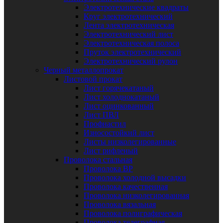
Электротехнические квадраты
Круг электротехнический
Лента электротехническая
Электротехнический лист
Электротехническая полоса
Пруток электротехнический
Электротехнический рулон
Черный металлопрокат
Листовой прокат
Лист горячекатаный
Лист холоднокатаный
Лист оцинкованный
Лист ПВЛ
Профнастил
Износостойкий лист
Листы низколегированные
Лист рифленый
Проволока стальная
Проволока ВР
Проволока холодной высадки
Проволока качественная
Проволока низколегированная
Проволока вязальная
Проволока полиграфическая
Проволока телеграфная