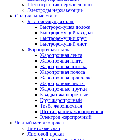
Шестигранник нержавеющий
Электроды нержавеющие
Специальные стали
Быстрорежущая сталь
Быстрорежущая полоса
Быстрорежущий квадрат
Быстрорежущий круг
Быстрорежущий лист
Жаропрочная сталь
Жаропрочная лента
Жаропрочная плита
Жаропрочная поковка
Жаропрочная полоса
Жаропрочная проволока
Жаропрочные листы
Жаропрочные прутки
Квадрат жаропрочный
Круг жаропрочный
Труба жаропрочная
Шестигранник жаропрочный
Электрод жаропрочный
Черный металлопрокат
Винтовые сваи
Листовой прокат
Лист горячекатаный