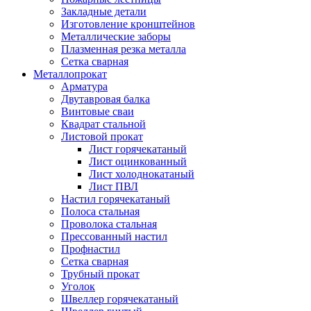
Закладные детали
Изготовление кронштейнов
Металлические заборы
Плазменная резка металла
Сетка сварная
Металлопрокат
Арматура
Двутавровая балка
Винтовые сваи
Квадрат стальной
Листовой прокат
Лист горячекатаный
Лист оцинкованный
Лист холоднокатаный
Лист ПВЛ
Настил горячекатаный
Полоса стальная
Проволока стальная
Прессованный настил
Профнастил
Сетка сварная
Трубный прокат
Уголок
Швеллер горячекатаный