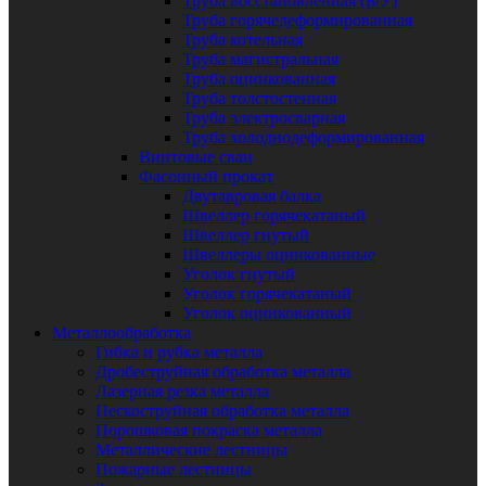
Труба восстановленная (Б/У)
Труба горячедеформированная
Труба котельная
Труба магистральная
Труба оцинкованная
Труба толстостенная
Труба электросварная
Труба холоднодеформированная
Винтовые сваи
Фасонный прокат
Двутавровая балка
Швеллер горячекатаный
Швеллер гнутый
Швеллеры оцинкованные
Уголок гнутый
Уголок горячекатаный
Уголок оцинкованный
Металлообработка
Гибка и рубка металла
Дробеструйная обработка металла
Лазерная резка металла
Пескоструйная обработка металла
Порошковая покраска металла
Металлические лестницы
Пожарные лестницы