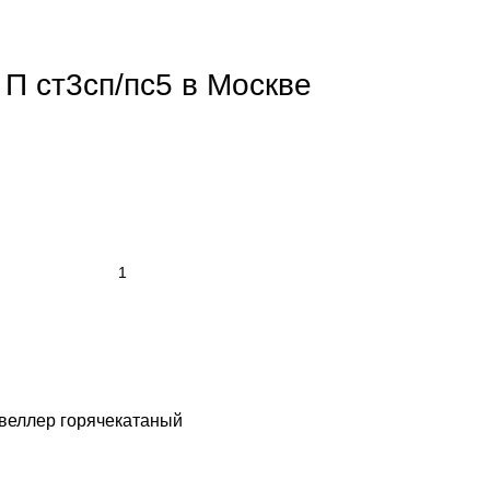
 П ст3сп/пс5 в Москве
веллер горячекатаный