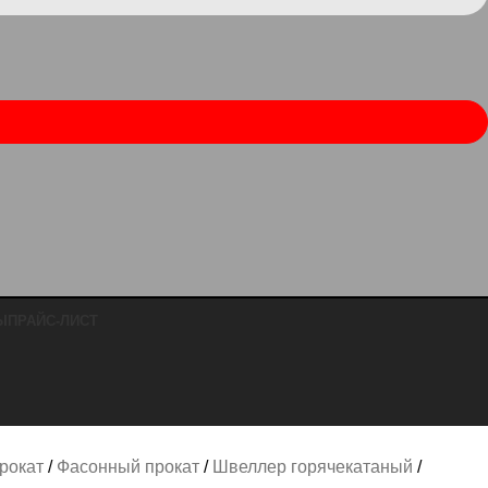
Ы
ПРАЙС-ЛИСТ
рокат
Фасонный прокат
Швеллер горячекатаный