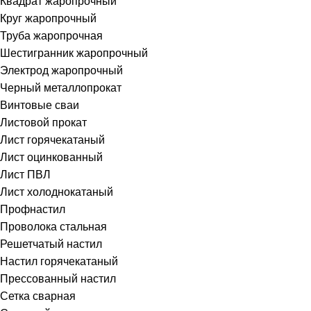
Квадрат жаропрочный
Круг жаропрочный
Труба жаропрочная
Шестигранник жаропрочный
Электрод жаропрочный
Черный металлопрокат
Винтовые сваи
Листовой прокат
Лист горячекатаный
Лист оцинкованный
Лист ПВЛ
Лист холоднокатаный
Профнастил
Проволока стальная
Решетчатый настил
Настил горячекатаный
Прессованный настил
Сетка сварная