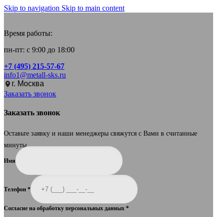
Skip to navigation
Skip to main content
Время работы:
пн-пт: с 9:00 до 18:00
+7 (495) 215-57-67
info1@metall-sks.ru
г. Москва
Заказать звонок
Заказать звонок
Оставьте заявку и наши менеджеры свяжутся с Вами в считанные
минуты.
Имя
Телефон
*
Согласие на обработку персональных данных
*