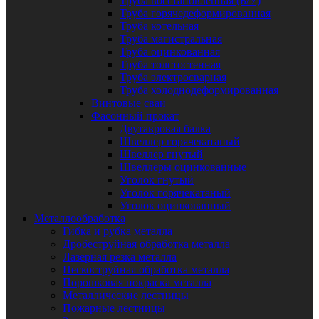
Труба восстановленная (Б/У)
Труба горячедеформированная
Труба котельная
Труба магистральная
Труба оцинкованная
Труба толстостенная
Труба электросварная
Труба холоднодеформированная
Винтовые сваи
Фасонный прокат
Двутавровая балка
Швеллер горячекатаный
Швеллер гнутый
Швеллеры оцинкованные
Уголок гнутый
Уголок горячекатаный
Уголок оцинкованный
Металлообработка
Гибка и рубка металла
Дробеструйная обработка металла
Лазерная резка металла
Пескоструйная обработка металла
Порошковая покраска металла
Металлические лестницы
Пожарные лестницы