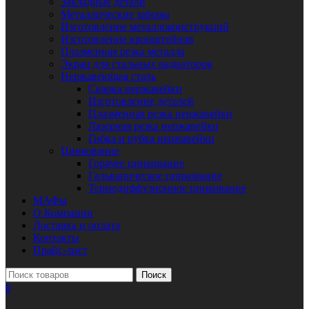
Закладные детали
Металлические заборы
Изготовление металлоконструкций
Изготовление кронштейнов
Плазменная резка металла
Экран для стальных радиаторов
Нержавеющая сталь
Сварка нержавейки
Изготовление деталей
Плазменная резка нержавейки
Лазерная резка нержавейки
Гибка и рубка нержавейки
Цинкование
Горячее цинкование
Гальваническое цинкование
Термодиффузионное цинкование
МАФы
О Компании
Доставка и оплата
Контакты
Прайс-лист
Поиск
0