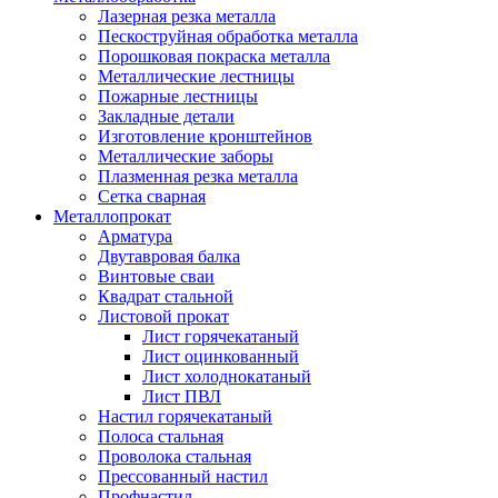
Лазерная резка металла
Пескоструйная обработка металла
Порошковая покраска металла
Металлические лестницы
Пожарные лестницы
Закладные детали
Изготовление кронштейнов
Металлические заборы
Плазменная резка металла
Сетка сварная
Металлопрокат
Арматура
Двутавровая балка
Винтовые сваи
Квадрат стальной
Листовой прокат
Лист горячекатаный
Лист оцинкованный
Лист холоднокатаный
Лист ПВЛ
Настил горячекатаный
Полоса стальная
Проволока стальная
Прессованный настил
Профнастил