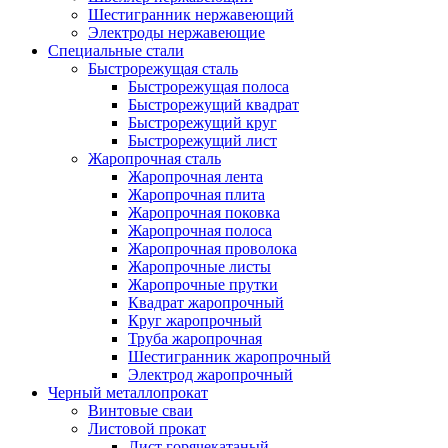
Шестигранник нержавеющий
Электроды нержавеющие
Специальные стали
Быстрорежущая сталь
Быстрорежущая полоса
Быстрорежущий квадрат
Быстрорежущий круг
Быстрорежущий лист
Жаропрочная сталь
Жаропрочная лента
Жаропрочная плита
Жаропрочная поковка
Жаропрочная полоса
Жаропрочная проволока
Жаропрочные листы
Жаропрочные прутки
Квадрат жаропрочный
Круг жаропрочный
Труба жаропрочная
Шестигранник жаропрочный
Электрод жаропрочный
Черный металлопрокат
Винтовые сваи
Листовой прокат
Лист горячекатаный