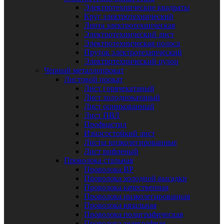
Электротехнические квадраты
Круг электротехнический
Лента электротехническая
Электротехнический лист
Электротехническая полоса
Пруток электротехнический
Электротехнический рулон
Черный металлопрокат
Листовой прокат
Лист горячекатаный
Лист холоднокатаный
Лист оцинкованный
Лист ПВЛ
Профнастил
Износостойкий лист
Листы низколегированные
Лист рифленый
Проволока стальная
Проволока ВР
Проволока холодной высадки
Проволока качественная
Проволока низколегированная
Проволока вязальная
Проволока полиграфическая
Проволока телеграфная