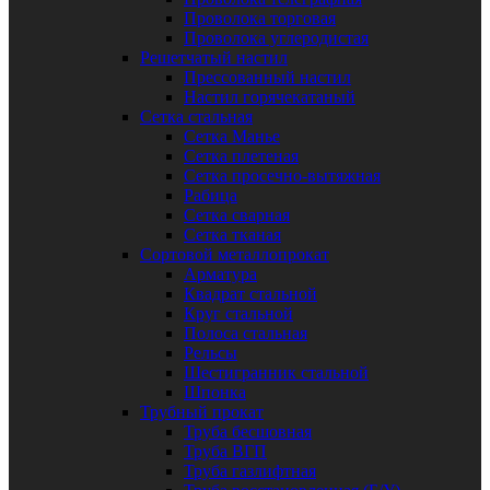
Проволока торговая
Проволока углеродистая
Решетчатый настил
Прессованный настил
Настил горячекатаный
Сетка стальная
Сетка Манье
Сетка плетеная
Сетка просечно-вытяжная
Рабица
Сетка сварная
Сетка тканая
Сортовой металлопрокат
Арматура
Квадрат стальной
Круг стальной
Полоса стальная
Рельсы
Шестигранник стальной
Шпонка
Трубный прокат
Труба бесшовная
Труба ВГП
Труба газлифтная