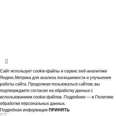
Скачать прайс-лист
СтальКомплектСервис
2026 Все права защищены.
Политика обработки персональных данных.
Согласие на обработку
персональных данных
Информация на сайте не является публичной офертой, определяемой
положениями ч. 2 ст. 437 Гражданского кодекса РФ и носит
ознакомительный характер. Наличие, описание и цены уточняйте у
менеджеров по телефону или в заявке.
Сайт использует cookie-файлы и сервис веб-аналитики
Яндекс.Метрика для анализа посещаемости и улучшения
работы сайта. Продолжая пользоваться сайтом, вы
подтверждаете согласие на обработку данных с
использованием cookie-файлов. Подробнее — в
Политике
обработки персональных данных
.
Подробная информация
ПРИНЯТЬ