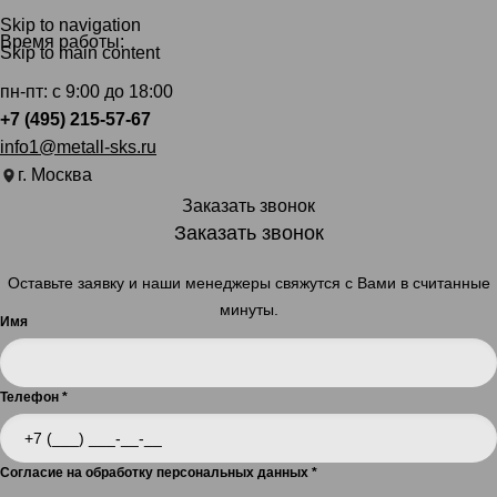
Skip to navigation
Время работы:
Skip to main content
пн-пт: с 9:00 до 18:00
+7 (495) 215-57-67
info1@metall-sks.ru
г. Москва
Заказать звонок
Заказать звонок
Оставьте заявку и наши менеджеры свяжутся с Вами в считанные
минуты.
Имя
Телефон
*
Согласие на обработку персональных данных
*