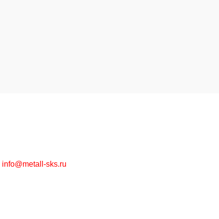
Высококачественная металлообработка на заказ и
металлопрокат в ассортименте оптом и в розницу.
г. Москва, Рязанский пр-т, д. 30/15
+7 (495) 215-57-67
info@metall-sks.ru
Наши Услуги
Металлообработка