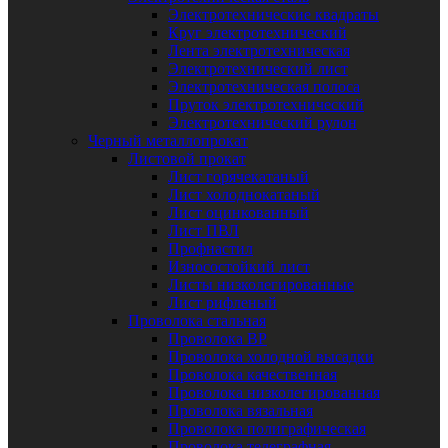
Электротехнические квадраты
Круг электротехнический
Лента электротехническая
Электротехнический лист
Электротехническая полоса
Пруток электротехнический
Электротехнический рулон
Черный металлопрокат
Листовой прокат
Лист горячекатаный
Лист холоднокатаный
Лист оцинкованный
Лист ПВЛ
Профнастил
Износостойкий лист
Листы низколегированные
Лист рифленый
Проволока стальная
Проволока ВР
Проволока холодной высадки
Проволока качественная
Проволока низколегированная
Проволока вязальная
Проволока полиграфическая
Проволока телеграфная