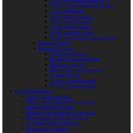
Труба восстановленная (Б/У)
Труба горячедеформированная
Труба котельная
Труба магистральная
Труба оцинкованная
Труба толстостенная
Труба электросварная
Труба холоднодеформированная
Винтовые сваи
Фасонный прокат
Двутавровая балка
Швеллер горячекатаный
Швеллер гнутый
Швеллеры оцинкованные
Уголок гнутый
Уголок горячекатаный
Уголок оцинкованный
Металлообработка
Гибка и рубка металла
Дробеструйная обработка металла
Лазерная резка металла
Пескоструйная обработка металла
Порошковая покраска металла
Металлические лестницы
Пожарные лестницы