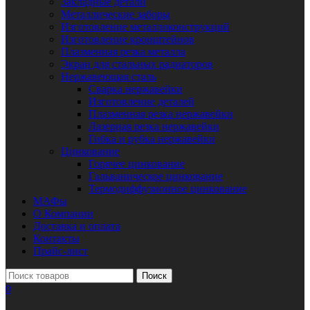
Закладные детали
Металлические заборы
Изготовление металлоконструкций
Изготовление кронштейнов
Плазменная резка металла
Экран для стальных радиаторов
Нержавеющая сталь
Сварка нержавейки
Изготовление деталей
Плазменная резка нержавейки
Лазерная резка нержавейки
Гибка и рубка нержавейки
Цинкование
Горячее цинкование
Гальваническое цинкование
Термодиффузионное цинкование
МАФы
О Компании
Доставка и оплата
Контакты
Прайс-лист
Поиск
0