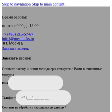
Skip to navigation
Skip to main content
Время работы:
пн-пт: с 9:00 до 18:00
+7 (495) 215-57-67
info1@metall-sks.ru
г. Москва
Заказать звонок
Заказать звонок
Оставьте заявку и наши менеджеры свяжутся с Вами в считанные
минуты.
Имя
Телефон
*
Согласие на обработку персональных данных
*