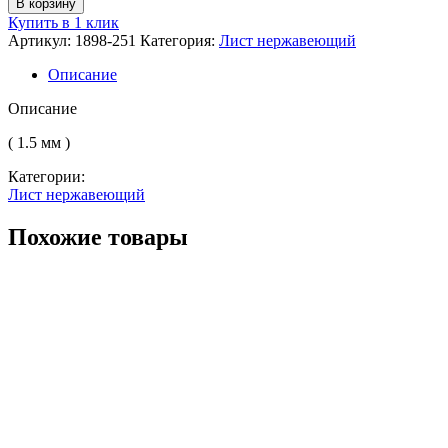
В корзину
Лист
Купить в 1 клик
нерж.
Артикул:
1898-251
Категория:
Лист нержавеющий
никел.
х/
Описание
к
н/
Описание
с
AISI
( 1.5 мм )
321
Категории:
(12Х18Н10Т)
Лист нержавеющий
2B
(матовый)
Похожие товары