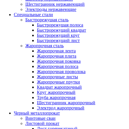
Шестигранник нержавеющий
Электроды нержавеющие
Специальные стали
Быстрорежущая сталь
Быстрорежущая полоса
Быстрорежущий квадрат
Быстрорежущий круг
Быстрорежущий лист
Жаропрочная сталь
Жаропрочная лента
Жаропрочная плита
Жаропрочная поковка
Жаропрочная полоса
Жаропрочная проволока
Жаропрочные листы
Жаропрочные прутки
Квадрат жаропрочный
Круг жаропрочный
Труба жаропрочная
Шестигранник жаропрочный
Электрод жаропрочный
Черный металлопрокат
Винтовые сваи
Листовой прокат
Лист горячекатаный