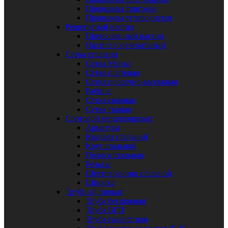
Проволока торговая
Проволока углеродистая
Решетчатый настил
Прессованный настил
Настил горячекатаный
Сетка стальная
Сетка Манье
Сетка плетеная
Сетка просечно-вытяжная
Рабица
Сетка сварная
Сетка тканая
Сортовой металлопрокат
Арматура
Квадрат стальной
Круг стальной
Полоса стальная
Рельсы
Шестигранник стальной
Шпонка
Трубный прокат
Труба бесшовная
Труба ВГП
Труба газлифтная