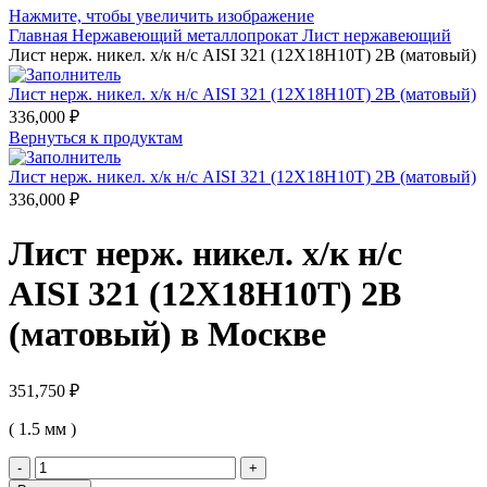
Нажмите, чтобы увеличить изображение
Главная
Нержавеющий металлопрокат
Лист нержавеющий
Лист нерж. никел. х/к н/с AISI 321 (12Х18Н10Т) 2B (матовый)
Лист нерж. никел. х/к н/с AISI 321 (12Х18Н10Т) 2B (матовый)
336,000
₽
Вернуться к продуктам
Лист нерж. никел. х/к н/с AISI 321 (12Х18Н10Т) 2B (матовый)
336,000
₽
Лист нерж. никел. х/к н/с
AISI 321 (12Х18Н10Т) 2B
(матовый) в Москве
351,750
₽
( 1.5 мм )
Количество
товара