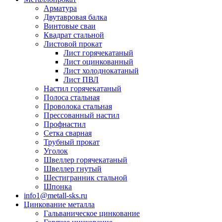
Арматура
Двутавровая балка
Винтовые сваи
Квадрат стальной
Листовой прокат
Лист горячекатаный
Лист оцинкованный
Лист холоднокатаный
Лист ПВЛ
Настил горячекатаный
Полоса стальная
Проволока стальная
Прессованный настил
Профнастил
Сетка сварная
Трубный прокат
Уголок
Швеллер горячекатаный
Швеллер гнутый
Шестигранник стальной
Шпонка
info1@metall-sks.ru
Цинкование металла
Гальваническое цинкование