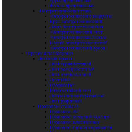
Труба прецизионная
Фольга прецизионная
Электротехническая сталь
Электротехнические квадраты
Круг электротехнический
Лента электротехническая
Электротехнический лист
Электротехническая полоса
Пруток электротехнический
Электротехнический рулон
Черный металлопрокат
Листовой прокат
Лист горячекатаный
Лист холоднокатаный
Лист оцинкованный
Лист ПВЛ
Профнастил
Износостойкий лист
Листы низколегированные
Лист рифленый
Проволока стальная
Проволока ВР
Проволока холодной высадки
Проволока качественная
Проволока низколегированная