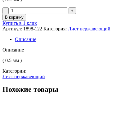
Количество
товара
В корзину
Лист
Купить в 1 клик
нерж.
Артикул:
1898-122
Категория:
Лист нержавеющий
никел.
х/
Описание
к
н/
Описание
с
AISI
( 0.5 мм )
304
Категории:
(08Х18Н10)
Лист нержавеющий
2B
(матовый)
Похожие товары