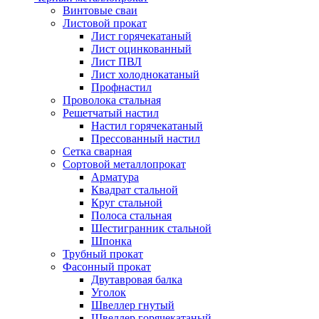
Винтовые сваи
Листовой прокат
Лист горячекатаный
Лист оцинкованный
Лист ПВЛ
Лист холоднокатаный
Профнастил
Проволока стальная
Решетчатый настил
Настил горячекатаный
Прессованный настил
Сетка сварная
Сортовой металлопрокат
Арматура
Квадрат стальной
Круг стальной
Полоса стальная
Шестигранник стальной
Шпонка
Трубный прокат
Фасонный прокат
Двутавровая балка
Уголок
Швеллер гнутый
Швеллер горячекатаный