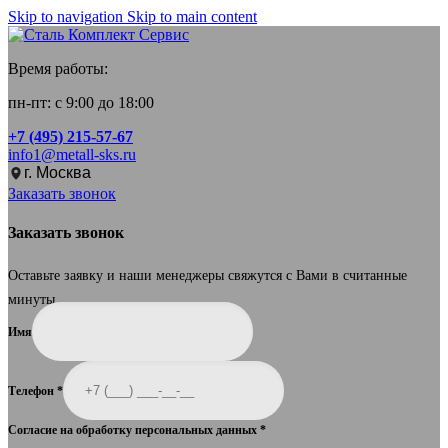
Skip to navigation
Skip to main content
Время работы:
пн-пт: с 9:00 до 18:00
+7 (495) 215-57-67
info1@metall-sks.ru
г. Москва
Заказать звонок
Заказать звонок
Оставьте заявку и наши менеджеры свяжутся с Вами в считанные
минуты.
Имя
Телефон
*
Согласие на обработку персональных данных
*