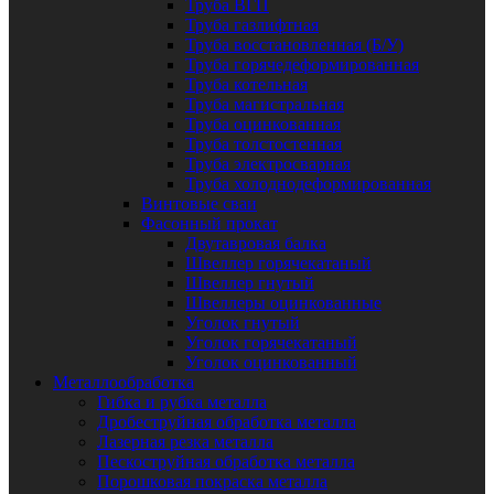
Труба ВГП
Труба газлифтная
Труба восстановленная (Б/У)
Труба горячедеформированная
Труба котельная
Труба магистральная
Труба оцинкованная
Труба толстостенная
Труба электросварная
Труба холоднодеформированная
Винтовые сваи
Фасонный прокат
Двутавровая балка
Швеллер горячекатаный
Швеллер гнутый
Швеллеры оцинкованные
Уголок гнутый
Уголок горячекатаный
Уголок оцинкованный
Металлообработка
Гибка и рубка металла
Дробеструйная обработка металла
Лазерная резка металла
Пескоструйная обработка металла
Порошковая покраска металла