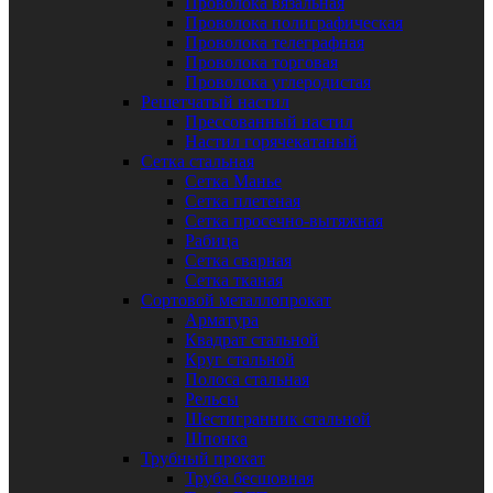
Проволока вязальная
Проволока полиграфическая
Проволока телеграфная
Проволока торговая
Проволока углеродистая
Решетчатый настил
Прессованный настил
Настил горячекатаный
Сетка стальная
Сетка Манье
Сетка плетеная
Сетка просечно-вытяжная
Рабица
Сетка сварная
Сетка тканая
Сортовой металлопрокат
Арматура
Квадрат стальной
Круг стальной
Полоса стальная
Рельсы
Шестигранник стальной
Шпонка
Трубный прокат
Труба бесшовная