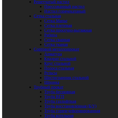
Решетчатый настил
Прессованный настил
Настил горячекатаный
Сетка стальная
Сетка Манье
Сетка плетеная
Сетка просечно-вытяжная
Рабица
Сетка сварная
Сетка тканая
Сортовой металлопрокат
Арматура
Квадрат стальной
Круг стальной
Полоса стальная
Рельсы
Шестигранник стальной
Шпонка
Трубный прокат
Труба бесшовная
Труба ВГП
Труба газлифтная
Труба восстановленная (Б/У)
Труба горячедеформированная
Труба котельная