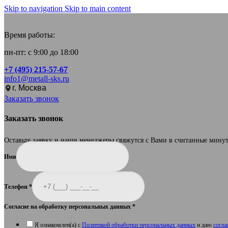
Skip to navigation
Skip to main content
Время работы:
пн-пт: с 9:00 до 18:00
+7 (495) 215-57-67
info1@metall-sks.ru
г. Москва
Заказать звонок
Заказать звонок
Оставьте заявку и наши менеджеры свяжутся с Вами в считанные мину
Имя
Телефон
*
Согласие на обработку персональных данных
*
Я ознакомлен(а) с
Политикой обработки персональных данных
и даю
согла