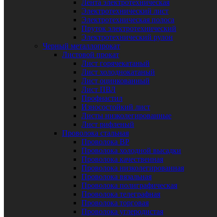
Лента электротехническая
Электротехнический лист
Электротехническая полоса
Пруток электротехнический
Электротехнический рулон
Черный металлопрокат
Листовой прокат
Лист горячекатаный
Лист холоднокатаный
Лист оцинкованный
Лист ПВЛ
Профнастил
Износостойкий лист
Листы низколегированные
Лист рифленый
Проволока стальная
Проволока ВР
Проволока холодной высадки
Проволока качественная
Проволока низколегированная
Проволока вязальная
Проволока полиграфическая
Проволока телеграфная
Проволока торговая
Проволока углеродистая