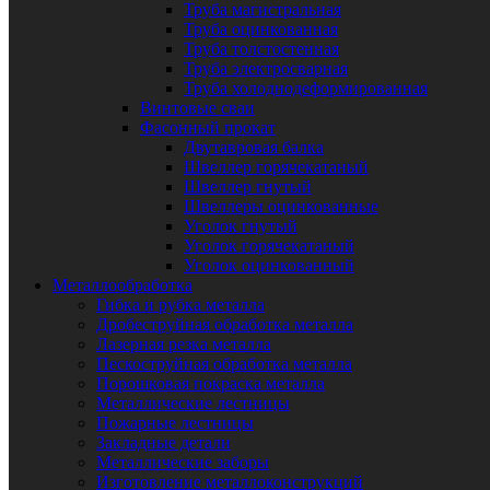
Труба магистральная
Труба оцинкованная
Труба толстостенная
Труба электросварная
Труба холоднодеформированная
Винтовые сваи
Фасонный прокат
Двутавровая балка
Швеллер горячекатаный
Швеллер гнутый
Швеллеры оцинкованные
Уголок гнутый
Уголок горячекатаный
Уголок оцинкованный
Металлообработка
Гибка и рубка металла
Дробеструйная обработка металла
Лазерная резка металла
Пескоструйная обработка металла
Порошковая покраска металла
Металлические лестницы
Пожарные лестницы
Закладные детали
Металлические заборы
Изготовление металлоконструкций