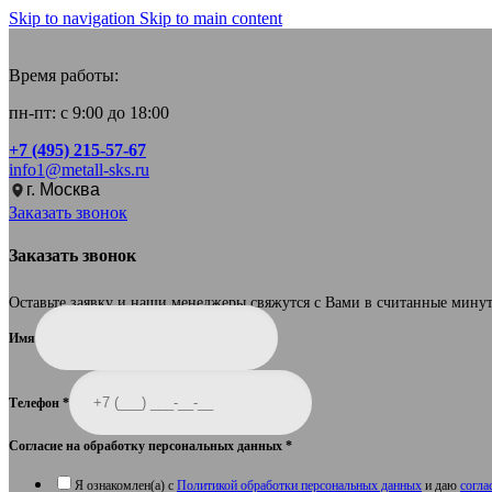
Skip to navigation
Skip to main content
Время работы:
пн-пт: с 9:00 до 18:00
+7 (495) 215-57-67
info1@metall-sks.ru
г. Москва
Заказать звонок
Заказать звонок
Оставьте заявку и наши менеджеры свяжутся с Вами в считанные мину
Имя
Телефон
*
Согласие на обработку персональных данных
*
Я ознакомлен(а) с
Политикой обработки персональных данных
и даю
согла