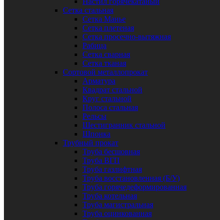
Настил горячекатаный
Сетка стальная
Сетка Манье
Сетка плетеная
Сетка просечно-вытяжная
Рабица
Сетка сварная
Сетка тканая
Сортовой металлопрокат
Арматура
Квадрат стальной
Круг стальной
Полоса стальная
Рельсы
Шестигранник стальной
Шпонка
Трубный прокат
Труба бесшовная
Труба ВГП
Труба газлифтная
Труба восстановленная (Б/У)
Труба горячедеформированная
Труба котельная
Труба магистральная
Труба оцинкованная