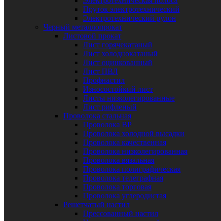
Электротехническая полоса
Пруток электротехнический
Электротехнический рулон
Черный металлопрокат
Листовой прокат
Лист горячекатаный
Лист холоднокатаный
Лист оцинкованный
Лист ПВЛ
Профнастил
Износостойкий лист
Листы низколегированные
Лист рифленый
Проволока стальная
Проволока ВР
Проволока холодной высадки
Проволока качественная
Проволока низколегированная
Проволока вязальная
Проволока полиграфическая
Проволока телеграфная
Проволока торговая
Проволока углеродистая
Решетчатый настил
Прессованный настил