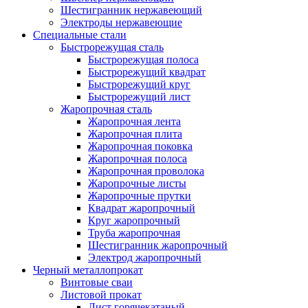
Шестигранник нержавеющий
Электроды нержавеющие
Специальные стали
Быстрорежущая сталь
Быстрорежущая полоса
Быстрорежущий квадрат
Быстрорежущий круг
Быстрорежущий лист
Жаропрочная сталь
Жаропрочная лента
Жаропрочная плита
Жаропрочная поковка
Жаропрочная полоса
Жаропрочная проволока
Жаропрочные листы
Жаропрочные прутки
Квадрат жаропрочный
Круг жаропрочный
Труба жаропрочная
Шестигранник жаропрочный
Электрод жаропрочный
Черный металлопрокат
Винтовые сваи
Листовой прокат
Лист горячекатаный