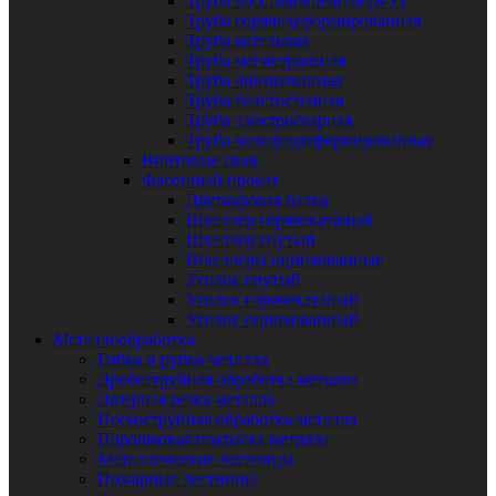
Труба восстановленная (Б/У)
Труба горячедеформированная
Труба котельная
Труба магистральная
Труба оцинкованная
Труба толстостенная
Труба электросварная
Труба холоднодеформированная
Винтовые сваи
Фасонный прокат
Двутавровая балка
Швеллер горячекатаный
Швеллер гнутый
Швеллеры оцинкованные
Уголок гнутый
Уголок горячекатаный
Уголок оцинкованный
Металлообработка
Гибка и рубка металла
Дробеструйная обработка металла
Лазерная резка металла
Пескоструйная обработка металла
Порошковая покраска металла
Металлические лестницы
Пожарные лестницы