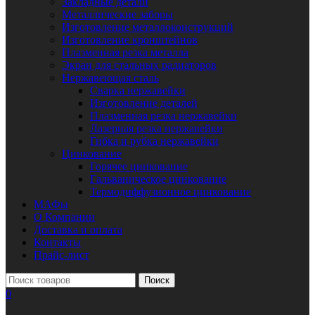
Закладные детали
Металлические заборы
Изготовление металлоконструкций
Изготовление кронштейнов
Плазменная резка металла
Экран для стальных радиаторов
Нержавеющая сталь
Сварка нержавейки
Изготовление деталей
Плазменная резка нержавейки
Лазерная резка нержавейки
Гибка и рубка нержавейки
Цинкование
Горячее цинкование
Гальваническое цинкование
Термодиффузионное цинкование
МАФы
О Компании
Доставка и оплата
Контакты
Прайс-лист
Поиск
0