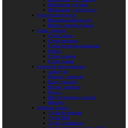
Проволока торговая
Проволока углеродистая
Решетчатый настил
Прессованный настил
Настил горячекатаный
Сетка стальная
Сетка Манье
Сетка плетеная
Сетка просечно-вытяжная
Рабица
Сетка сварная
Сетка тканая
Сортовой металлопрокат
Арматура
Квадрат стальной
Круг стальной
Полоса стальная
Рельсы
Шестигранник стальной
Шпонка
Трубный прокат
Труба бесшовная
Труба ВГП
Труба газлифтная