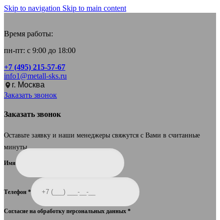
Skip to navigation
Skip to main content
Время работы:
пн-пт: с 9:00 до 18:00
+7 (495) 215-57-67
info1@metall-sks.ru
г. Москва
Заказать звонок
Заказать звонок
Оставьте заявку и наши менеджеры свяжутся с Вами в считанные
минуты.
Имя
Телефон
*
Согласие на обработку персональных данных
*