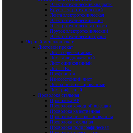
Электротехнические квадраты
Круг электротехнический
Лента электротехническая
Электротехнический лист
Электротехническая полоса
Пруток электротехнический
Электротехнический рулон
Черный металлопрокат
Листовой прокат
Лист горячекатаный
Лист холоднокатаный
Лист оцинкованный
Лист ПВЛ
Профнастил
Износостойкий лист
Листы низколегированные
Лист рифленый
Проволока стальная
Проволока ВР
Проволока холодной высадки
Проволока качественная
Проволока низколегированная
Проволока вязальная
Проволока полиграфическая
Проволока телеграфная