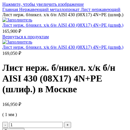
Нажмите, чтобы увеличить изображение
Главная
Нержавеющий металлопрокат
Лист нержавеющий
Лист нерж. б/никел. х/к б/н AISI 430 (08Х17) 4N+PE (шлиф.)
Лист нерж. б/никел. х/к б/н AISI 430 (08Х17) 4N+PE (шлиф.)
165,900
₽
Вернуться к продуктам
Лист нерж. б/никел. х/к б/н AISI 430 (08Х17) 4N+PE (шлиф.)
169,050
₽
Лист нерж. б/никел. х/к б/н
AISI 430 (08Х17) 4N+PE
(шлиф.) в Москве
166,950
₽
( 1 мм )
Количество
товара