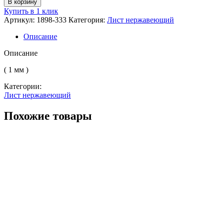
В корзину
Лист
Купить в 1 клик
нерж.
Артикул:
1898-333
Категория:
Лист нержавеющий
б/
никел.
Описание
х/
к
Описание
б/
н
( 1 мм )
AISI
Категории:
430
Лист нержавеющий
(08Х17)
4N+PE
(шлиф.)
Похожие товары