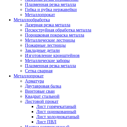
Плазменная резка металла
Гибка и рубка нержавейки
Металлопрокат
Металлообработка
Лазерная резка металла
Пескоструйная обработка металла
Порошковая покраска металла
Металлические лестницы
Пожарные лестницы
Закладные детали
Изготовление кронштейнов
Металлические заборы
Плазменная резка металла
Сетка сварная
Металлопрокат
Арматура
Двутавровая балка
Винтовые сваи
Квадрат стальной
Листовой прокат
Лист горячекатаный
Лист оцинкованный
Лист холоднокатаный
Лист ПВЛ
Настил горячекатаный