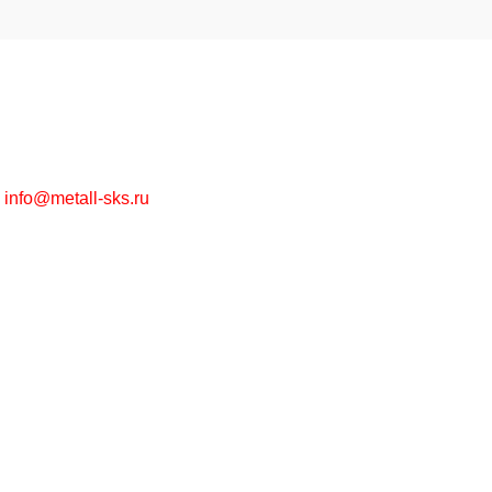
Высококачественная металлообработка на заказ и
металлопрокат в ассортименте оптом и в розницу.
г. Москва, Рязанский пр-т, д. 30/15
+7 (495) 215-57-67
info@metall-sks.ru
Наши Услуги
Металлообработка
Металлопрокат
Цинкование
Лазерная резка
Изготовление металлоконструкций
Полезно