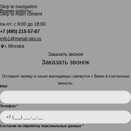
Skip to navigation
Время работы:
Skip to main content
пн-пт: с 9:00 до 18:00
+7 (495) 215-57-67
info1@metall-sks.ru
г. Москва
Заказать звонок
Заказать звонок
Оставьте заявку и наши менеджеры свяжутся с Вами в считанные
минуты.
Имя
Телефон
*
Согласие на обработку персональных данных
*