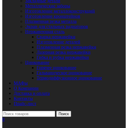
Закладные детали
Металлические заборы
Изготовление металлоконструкций
Изготовление кронштейнов
Плазменная резка металла
Экран для стальных радиаторов
Нержавеющая сталь
Сварка нержавейки
Изготовление деталей
Плазменная резка нержавейки
Лазерная резка нержавейки
Гибка и рубка нержавейки
Цинкование
Горячее цинкование
Гальваническое цинкование
Термодиффузионное цинкование
МАФы
О Компании
Доставка и оплата
Контакты
Прайс-лист
Поиск
0