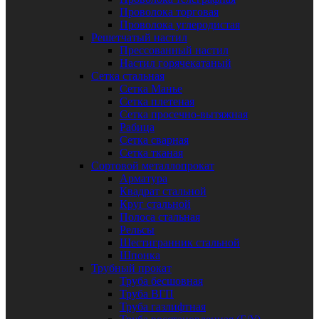
Проволока торговая
Проволока углеродистая
Решетчатый настил
Прессованный настил
Настил горячекатаный
Сетка стальная
Сетка Манье
Сетка плетеная
Сетка просечно-вытяжная
Рабица
Сетка сварная
Сетка тканая
Сортовой металлопрокат
Арматура
Квадрат стальной
Круг стальной
Полоса стальная
Рельсы
Шестигранник стальной
Шпонка
Трубный прокат
Труба бесшовная
Труба ВГП
Труба газлифтная