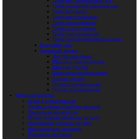
Труба восстановленная (Б/У)
Труба горячедеформированная
Труба котельная
Труба магистральная
Труба оцинкованная
Труба толстостенная
Труба электросварная
Труба холоднодеформированная
Винтовые сваи
Фасонный прокат
Двутавровая балка
Швеллер горячекатаный
Швеллер гнутый
Швеллеры оцинкованные
Уголок гнутый
Уголок горячекатаный
Уголок оцинкованный
Металлообработка
Гибка и рубка металла
Дробеструйная обработка металла
Лазерная резка металла
Пескоструйная обработка металла
Порошковая покраска металла
Металлические лестницы
Пожарные лестницы