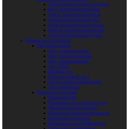
Электротехнические квадраты
Круг электротехнический
Лента электротехническая
Электротехнический лист
Электротехническая полоса
Пруток электротехнический
Электротехнический рулон
Черный металлопрокат
Листовой прокат
Лист горячекатаный
Лист холоднокатаный
Лист оцинкованный
Лист ПВЛ
Профнастил
Износостойкий лист
Листы низколегированные
Лист рифленый
Проволока стальная
Проволока ВР
Проволока холодной высадки
Проволока качественная
Проволока низколегированная
Проволока вязальная
Проволока полиграфическая
Проволока телеграфная