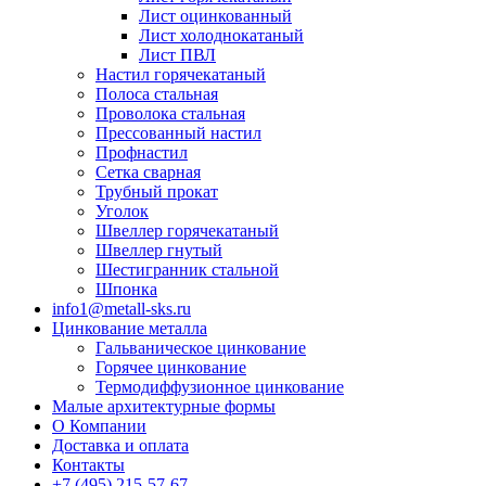
Лист оцинкованный
Лист холоднокатаный
Лист ПВЛ
Настил горячекатаный
Полоса стальная
Проволока стальная
Прессованный настил
Профнастил
Сетка сварная
Трубный прокат
Уголок
Швеллер горячекатаный
Швеллер гнутый
Шестигранник стальной
Шпонка
info1@metall-sks.ru
Цинкование металла
Гальваническое цинкование
Горячее цинкование
Термодиффузионное цинкование
Малые архитектурные формы
О Компании
Доставка и оплата
Контакты
+7 (495) 215-57-67