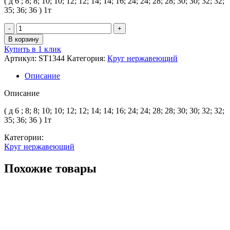
( д 6 ; 8; 8; 10; 10; 12; 12; 14; 14; 16; 24; 24; 28; 28; 30; 30; 32; 32;
35; 36; 36 ) 1т
Количество
товара
В корзину
Круг,
Купить в 1 клик
Сталь
Артикул:
ST1344
Категория:
Круг нержавеющий
нержавеющая
никел.
Описание
AISI
321
Описание
12Х18Н10Т
h9
( д 6 ; 8; 8; 10; 10; 12; 12; 14; 14; 16; 24; 24; 28; 28; 30; 30; 32; 32;
(Калиброванный)
35; 36; 36 ) 1т
Категории:
Круг нержавеющий
Похожие товары