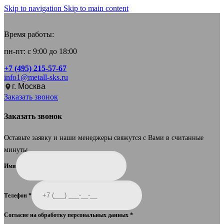
Skip to navigation
Skip to main content
Время работы:
пн-пт: с 9:00 до 18:00
+7 (495) 215-57-67
info1@metall-sks.ru
г. Москва
Заказать звонок
Заказать звонок
Оставьте заявку и наши менеджеры свяжутся с Вами в считанные
минуты.
Имя
Телефон
*
Согласие на обработку персональных данных
*