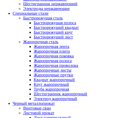
Шестигранник нержавеющий
Электроды нержавеющие
Специальные стали
Быстрорежущая сталь
Быстрорежущая полоса
Быстрорежущий квадрат
Быстрорежущий круг
Быстрорежущий лист
Жаропрочная сталь
Жаропрочная лента
Жаропрочная плита
Жаропрочная поковка
Жаропрочная полоса
Жаропрочная проволока
Жаропрочные листы
Жаропрочные прутки
Квадрат жаропрочный
Круг жаропрочный
Труба жаропрочная
Шестигранник жаропрочный
Электрод жаропрочный
Черный металлопрокат
Винтовые сваи
Листовой прокат
Лист горячекатаный