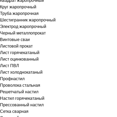
Квадрат жаропрочный
Круг жаропрочный
Труба жаропрочная
Шестигранник жаропрочный
Электрод жаропрочный
Черный металлопрокат
Винтовые сваи
Листовой прокат
Лист горячекатаный
Лист оцинкованный
Лист ПВЛ
Лист холоднокатаный
Профнастил
Проволока стальная
Решетчатый настил
Настил горячекатаный
Прессованный настил
Сетка сварная