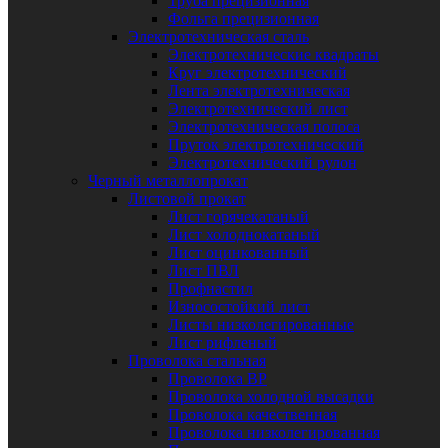
Труба прецизионная
Фольга прецизионная
Электротехническая сталь
Электротехнические квадраты
Круг электротехнический
Лента электротехническая
Электротехнический лист
Электротехническая полоса
Пруток электротехнический
Электротехнический рулон
Черный металлопрокат
Листовой прокат
Лист горячекатаный
Лист холоднокатаный
Лист оцинкованный
Лист ПВЛ
Профнастил
Износостойкий лист
Листы низколегированные
Лист рифленый
Проволока стальная
Проволока ВР
Проволока холодной высадки
Проволока качественная
Проволока низколегированная