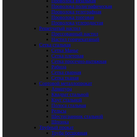
Проволока вязальная
Проволока полиграфическая
Проволока телеграфная
Проволока торговая
Проволока углеродистая
Решетчатый настил
Прессованный настил
Настил горячекатаный
Сетка стальная
Сетка Манье
Сетка плетеная
Сетка просечно-вытяжная
Рабица
Сетка сварная
Сетка тканая
Сортовой металлопрокат
Арматура
Квадрат стальной
Круг стальной
Полоса стальная
Рельсы
Шестигранник стальной
Шпонка
Трубный прокат
Труба бесшовная