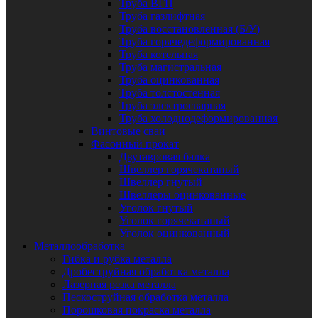
Труба ВГП
Труба газлифтная
Труба восстановленная (Б/У)
Труба горячедеформированная
Труба котельная
Труба магистральная
Труба оцинкованная
Труба толстостенная
Труба электросварная
Труба холоднодеформированная
Винтовые сваи
Фасонный прокат
Двутавровая балка
Швеллер горячекатаный
Швеллер гнутый
Швеллеры оцинкованные
Уголок гнутый
Уголок горячекатаный
Уголок оцинкованный
Металлообработка
Гибка и рубка металла
Дробеструйная обработка металла
Лазерная резка металла
Пескоструйная обработка металла
Порошковая покраска металла