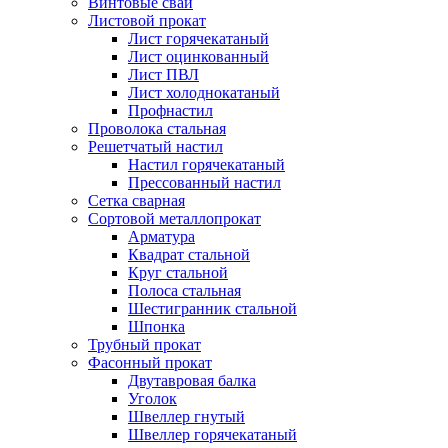
Винтовые сваи
Листовой прокат
Лист горячекатаный
Лист оцинкованный
Лист ПВЛ
Лист холоднокатаный
Профнастил
Проволока стальная
Решетчатый настил
Настил горячекатаный
Прессованный настил
Сетка сварная
Сортовой металлопрокат
Арматура
Квадрат стальной
Круг стальной
Полоса стальная
Шестигранник стальной
Шпонка
Трубный прокат
Фасонный прокат
Двутавровая балка
Уголок
Швеллер гнутый
Швеллер горячекатаный