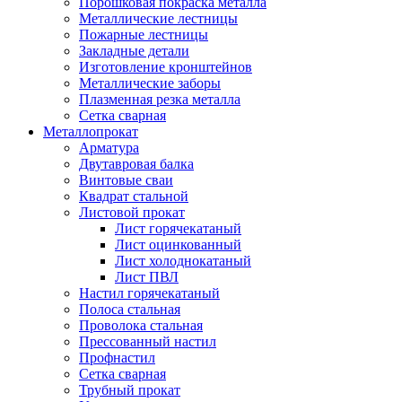
Порошковая покраска металла
Металлические лестницы
Пожарные лестницы
Закладные детали
Изготовление кронштейнов
Металлические заборы
Плазменная резка металла
Сетка сварная
Металлопрокат
Арматура
Двутавровая балка
Винтовые сваи
Квадрат стальной
Листовой прокат
Лист горячекатаный
Лист оцинкованный
Лист холоднокатаный
Лист ПВЛ
Настил горячекатаный
Полоса стальная
Проволока стальная
Прессованный настил
Профнастил
Сетка сварная
Трубный прокат