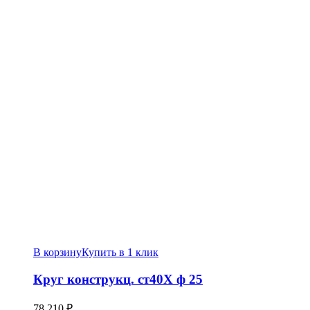
В корзину
Купить в 1 клик
Круг конструкц. ст40Х ф 25
78,210
₽