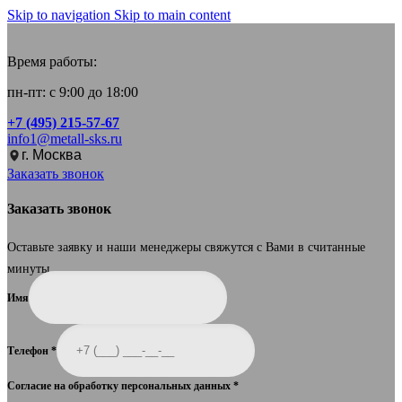
Skip to navigation
Skip to main content
Время работы:
пн-пт: с 9:00 до 18:00
+7 (495) 215-57-67
info1@metall-sks.ru
г. Москва
Заказать звонок
Заказать звонок
Оставьте заявку и наши менеджеры свяжутся с Вами в считанные
минуты.
Имя
Телефон
*
Согласие на обработку персональных данных
*