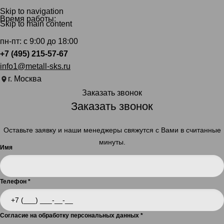
Skip to navigation
Время работы:
Skip to main content
пн-пт: с 9:00 до 18:00
+7 (495) 215-57-67
info1@metall-sks.ru
г. Москва
Заказать звонок
Заказать звонок
Оставьте заявку и наши менеджеры свяжутся с Вами в считанные
минуты.
Имя
Телефон
*
Согласие на обработку персональных данных
*