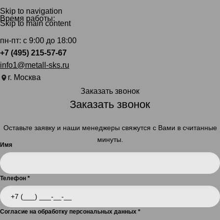
Skip to navigation
Время работы:
Skip to main content
пн-пт: с 9:00 до 18:00
+7 (495) 215-57-67
info1@metall-sks.ru
г. Москва
Заказать звонок
Заказать звонок
Оставьте заявку и наши менеджеры свяжутся с Вами в считанные
минуты.
Имя
Телефон
*
Согласие на обработку персональных данных
*