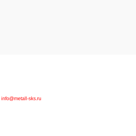
Высококачественная металлообработка на заказ и
металлопрокат в ассортименте оптом и в розницу.
г. Москва, Рязанский пр-т, д. 30/15
+7 (495) 215-57-67
info@metall-sks.ru
Наши Услуги
Металлообработка
Металлопрокат