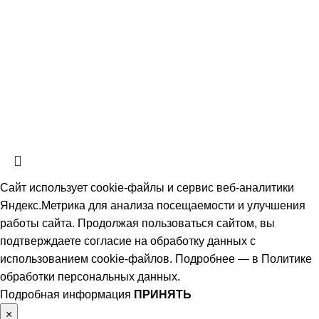
СтальКомплектСервис
2026 Все права защищены.
Политика обработки персональных данных.
Согласие на обработку
персональных данных
Информация на сайте не является публичной офертой, определяемой
положениями ч. 2 ст. 437 Гражданского кодекса РФ и носит
ознакомительный характер. Наличие, описание и цены уточняйте у
менеджеров по телефону или в заявке.
Сайт использует cookie-файлы и сервис веб-аналитики
Яндекс.Метрика для анализа посещаемости и улучшения
работы сайта. Продолжая пользоваться сайтом, вы
подтверждаете согласие на обработку данных с
использованием cookie-файлов. Подробнее — в
Политике
обработки персональных данных
.
Подробная информация
ПРИНЯТЬ
×