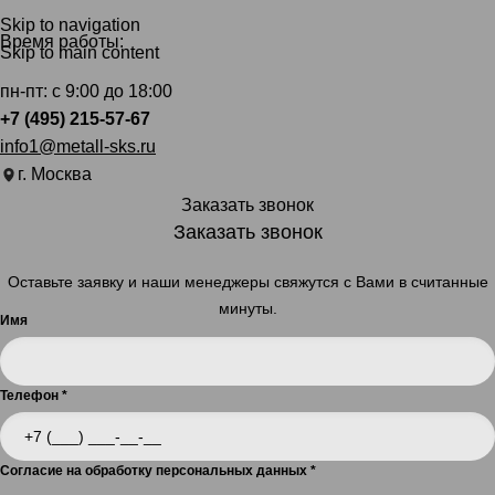
Skip to navigation
Время работы:
Skip to main content
пн-пт: с 9:00 до 18:00
+7 (495) 215-57-67
info1@metall-sks.ru
г. Москва
Заказать звонок
Заказать звонок
Оставьте заявку и наши менеджеры свяжутся с Вами в считанные
минуты.
Имя
Телефон
*
Согласие на обработку персональных данных
*