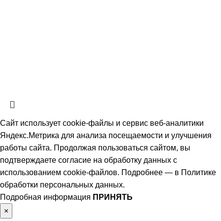
СтальКомплектСервис
2026 Все права защищены.
Политика обработки персональных данных.
Согласие на обработку
персональных данных
Информация на сайте не является публичной офертой, определяемой
положениями ч. 2 ст. 437 Гражданского кодекса РФ и носит
ознакомительный характер. Наличие, описание и цены уточняйте у
менеджеров по телефону или в заявке.
Сайт использует cookie-файлы и сервис веб-аналитики
Яндекс.Метрика для анализа посещаемости и улучшения
работы сайта. Продолжая пользоваться сайтом, вы
подтверждаете согласие на обработку данных с
использованием cookie-файлов. Подробнее — в
Политике
обработки персональных данных
.
Подробная информация
ПРИНЯТЬ
×