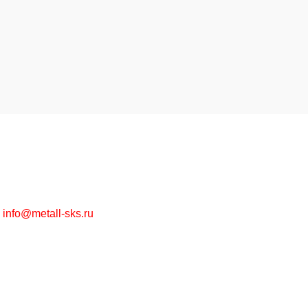
Высококачественная металлообработка на заказ и
металлопрокат в ассортименте оптом и в розницу.
г. Москва, Рязанский пр-т, д. 30/15
+7 (495) 215-57-67
info@metall-sks.ru
Наши Услуги
Металлообработка
Металлопрокат