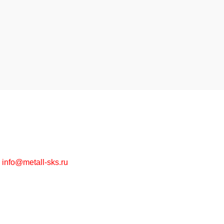
Высококачественная металлообработка на заказ и
металлопрокат в ассортименте оптом и в розницу.
г. Москва, Рязанский пр-т, д. 30/15
+7 (495) 215-57-67
info@metall-sks.ru
Наши Услуги
Металлообработка
Металлопрокат