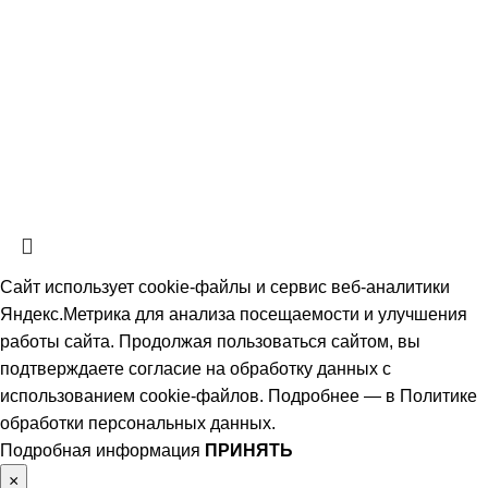
СтальКомплектСервис
2026 Все права защищены.
Политика обработки персональных данных.
Согласие на обработку
персональных данных
Информация на сайте не является публичной офертой, определяемой
положениями ч. 2 ст. 437 Гражданского кодекса РФ и носит
ознакомительный характер. Наличие, описание и цены уточняйте у
менеджеров по телефону или в заявке.
Сайт использует cookie-файлы и сервис веб-аналитики
Яндекс.Метрика для анализа посещаемости и улучшения
работы сайта. Продолжая пользоваться сайтом, вы
подтверждаете согласие на обработку данных с
использованием cookie-файлов. Подробнее — в
Политике
обработки персональных данных
.
Подробная информация
ПРИНЯТЬ
×