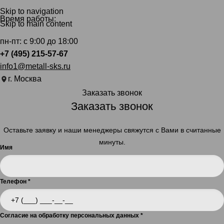
Skip to navigation
Время работы:
Skip to main content
пн-пт: с 9:00 до 18:00
+7 (495) 215-57-67
info1@metall-sks.ru
г. Москва
Заказать звонок
Заказать звонок
Оставьте заявку и наши менеджеры свяжутся с Вами в считанные
минуты.
Имя
Телефон
*
Согласие на обработку персональных данных
*