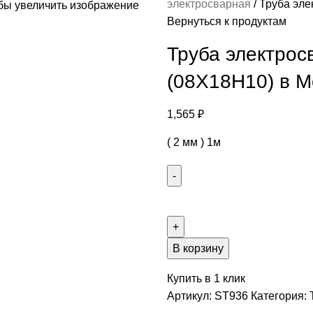
электросварная
Труба эле
бы увеличить изображение
Вернуться к продуктам
Труба электросв
(08Х18Н10) в М
1,565
₽
( 2 мм ) 1м
В корзину
Купить в 1 клик
Артикул:
ST936
Категория: