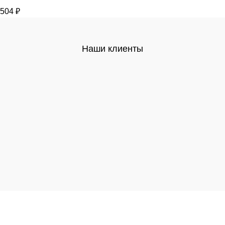
504
₽
Наши клиенты
Высококачественная металлообработка на заказ и
металлопрокат в ассортименте оптом и в розницу.