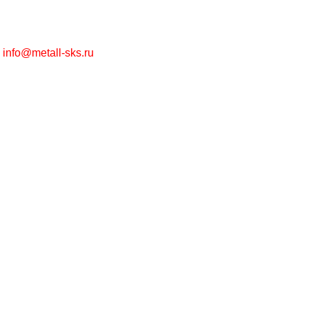
г. Москва, Рязанский пр-т, д. 30/15
+7 (495) 215-57-67
info@metall-sks.ru
Наши Услуги
Металлообработка
Металлопрокат
Цинкование
Лазерная резка
Изготовление металлоконструкций
Полезно
Блог
Словарь терминов
Госты и ТУ
Правила и условия