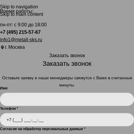
Skip to navigation
Время работы:
Skip to main content
пн-пт: с 9:00 до 18:00
+7 (495) 215-57-67
info1@metall-sks.ru
г. Москва
Заказать звонок
Заказать звонок
Оставьте заявку и наши менеджеры свяжутся с Вами в считанные
минуты.
Имя
Телефон
*
Согласие на обработку персональных данных
*