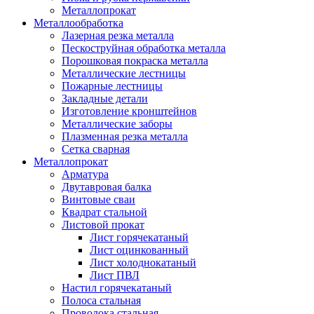
Металлопрокат
Металлообработка
Лазерная резка металла
Пескоструйная обработка металла
Порошковая покраска металла
Металлические лестницы
Пожарные лестницы
Закладные детали
Изготовление кронштейнов
Металлические заборы
Плазменная резка металла
Сетка сварная
Металлопрокат
Арматура
Двутавровая балка
Винтовые сваи
Квадрат стальной
Листовой прокат
Лист горячекатаный
Лист оцинкованный
Лист холоднокатаный
Лист ПВЛ
Настил горячекатаный
Полоса стальная
Проволока стальная