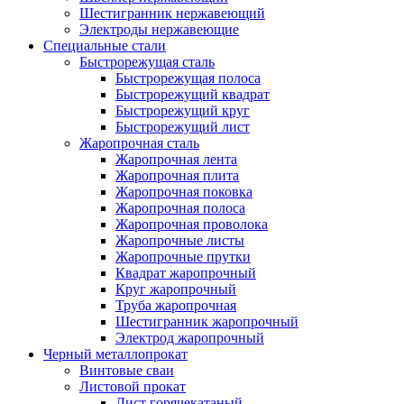
Шестигранник нержавеющий
Электроды нержавеющие
Специальные стали
Быстрорежущая сталь
Быстрорежущая полоса
Быстрорежущий квадрат
Быстрорежущий круг
Быстрорежущий лист
Жаропрочная сталь
Жаропрочная лента
Жаропрочная плита
Жаропрочная поковка
Жаропрочная полоса
Жаропрочная проволока
Жаропрочные листы
Жаропрочные прутки
Квадрат жаропрочный
Круг жаропрочный
Труба жаропрочная
Шестигранник жаропрочный
Электрод жаропрочный
Черный металлопрокат
Винтовые сваи
Листовой прокат
Лист горячекатаный