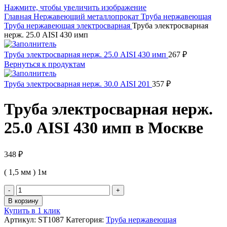
Нажмите, чтобы увеличить изображение
Главная
Нержавеющий металлопрокат
Труба нержавеющая
Труба нержавеющая электросварная
Труба электросварная
нерж. 25.0 AISI 430 имп
Труба электросварная нерж. 25.0 AISI 430 имп
267
₽
Вернуться к продуктам
Труба электросварная нерж. 30.0 AISI 201
357
₽
Труба электросварная нерж.
25.0 AISI 430 имп в Москве
348
₽
( 1,5 мм ) 1м
Количество
товара
В корзину
Труба
Купить в 1 клик
электросварная
Артикул:
ST1087
Категория:
Труба нержавеющая
нерж.