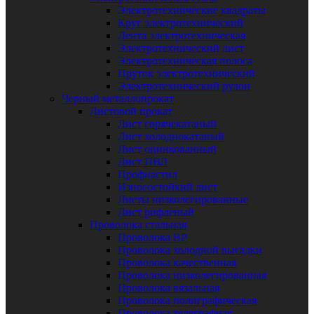
Электротехнические квадраты
Круг электротехнический
Лента электротехническая
Электротехнический лист
Электротехническая полоса
Пруток электротехнический
Электротехнический рулон
Черный металлопрокат
Листовой прокат
Лист горячекатаный
Лист холоднокатаный
Лист оцинкованный
Лист ПВЛ
Профнастил
Износостойкий лист
Листы низколегированные
Лист рифленый
Проволока стальная
Проволока ВР
Проволока холодной высадки
Проволока качественная
Проволока низколегированная
Проволока вязальная
Проволока полиграфическая
Проволока телеграфная