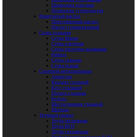
Проволока торговая
Проволока углеродистая
Решетчатый настил
Прессованный настил
Настил горячекатаный
Сетка стальная
Сетка Манье
Сетка плетеная
Сетка просечно-вытяжная
Рабица
Сетка сварная
Сетка тканая
Сортовой металлопрокат
Арматура
Квадрат стальной
Круг стальной
Полоса стальная
Рельсы
Шестигранник стальной
Шпонка
Трубный прокат
Труба бесшовная
Труба ВГП
Труба газлифтная