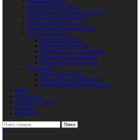
Закладные детали
Металлические заборы
Изготовление металлоконструкций
Изготовление кронштейнов
Плазменная резка металла
Экран для стальных радиаторов
Нержавеющая сталь
Сварка нержавейки
Изготовление деталей
Плазменная резка нержавейки
Лазерная резка нержавейки
Гибка и рубка нержавейки
Цинкование
Горячее цинкование
Гальваническое цинкование
Термодиффузионное цинкование
МАФы
О Компании
Доставка и оплата
Контакты
Прайс-лист
Поиск
0