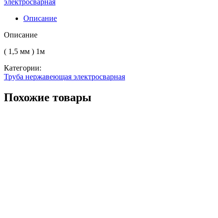
электросварная
25.0
AISI
Описание
430
имп
Описание
( 1,5 мм ) 1м
Категории:
Труба нержавеющая электросварная
Похожие товары