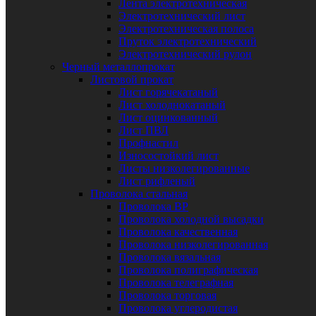
Лента электротехническая
Электротехнический лист
Электротехническая полоса
Пруток электротехнический
Электротехнический рулон
Черный металлопрокат
Листовой прокат
Лист горячекатаный
Лист холоднокатаный
Лист оцинкованный
Лист ПВЛ
Профнастил
Износостойкий лист
Листы низколегированные
Лист рифленый
Проволока стальная
Проволока ВР
Проволока холодной высадки
Проволока качественная
Проволока низколегированная
Проволока вязальная
Проволока полиграфическая
Проволока телеграфная
Проволока торговая
Проволока углеродистая