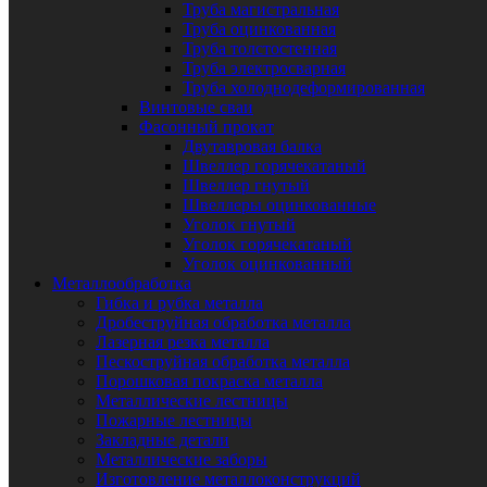
Труба магистральная
Труба оцинкованная
Труба толстостенная
Труба электросварная
Труба холоднодеформированная
Винтовые сваи
Фасонный прокат
Двутавровая балка
Швеллер горячекатаный
Швеллер гнутый
Швеллеры оцинкованные
Уголок гнутый
Уголок горячекатаный
Уголок оцинкованный
Металлообработка
Гибка и рубка металла
Дробеструйная обработка металла
Лазерная резка металла
Пескоструйная обработка металла
Порошковая покраска металла
Металлические лестницы
Пожарные лестницы
Закладные детали
Металлические заборы
Изготовление металлоконструкций