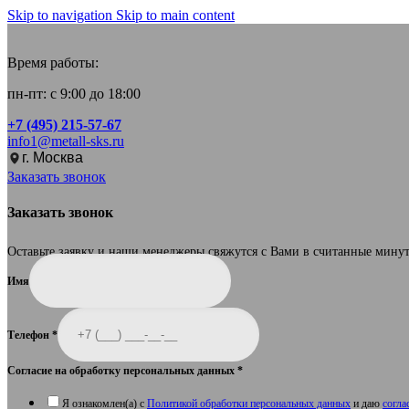
Skip to navigation
Skip to main content
Время работы:
пн-пт: с 9:00 до 18:00
+7 (495) 215-57-67
info1@metall-sks.ru
г. Москва
Заказать звонок
Заказать звонок
Оставьте заявку и наши менеджеры свяжутся с Вами в считанные мину
Имя
Телефон
*
Согласие на обработку персональных данных
*
Я ознакомлен(а) с
Политикой обработки персональных данных
и даю
согла