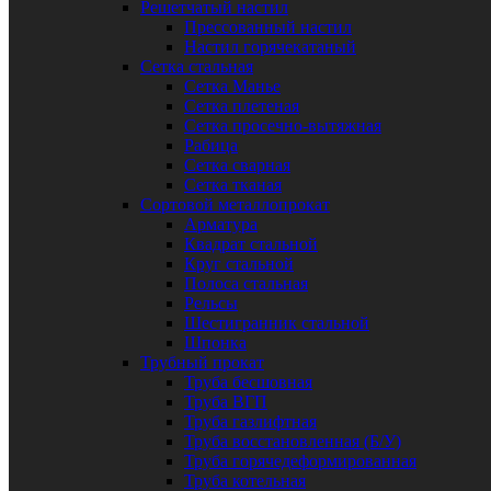
Решетчатый настил
Прессованный настил
Настил горячекатаный
Сетка стальная
Сетка Манье
Сетка плетеная
Сетка просечно-вытяжная
Рабица
Сетка сварная
Сетка тканая
Сортовой металлопрокат
Арматура
Квадрат стальной
Круг стальной
Полоса стальная
Рельсы
Шестигранник стальной
Шпонка
Трубный прокат
Труба бесшовная
Труба ВГП
Труба газлифтная
Труба восстановленная (Б/У)
Труба горячедеформированная
Труба котельная