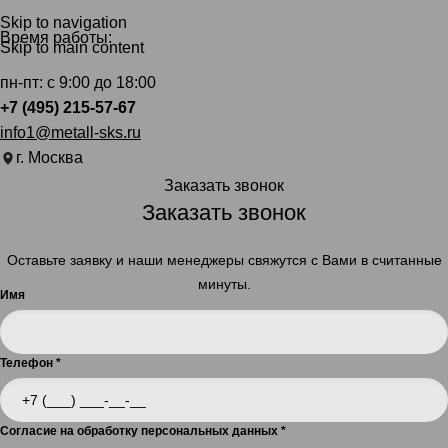
Skip to navigation
Время работы:
Skip to main content
пн-пт: с 9:00 до 18:00
+7 (495) 215-57-67
info1@metall-sks.ru
г. Москва
Заказать звонок
Заказать звонок
Оставьте заявку и наши менеджеры свяжутся с Вами в считанные
минуты.
Имя
Телефон
*
Согласие на обработку персональных данных
*