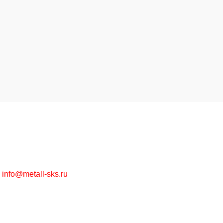
Высококачественная металлообработка на заказ и
металлопрокат в ассортименте оптом и в розницу.
г. Москва, Рязанский пр-т, д. 30/15
+7 (495) 215-57-67
info@metall-sks.ru
Наши Услуги
Металлообработка