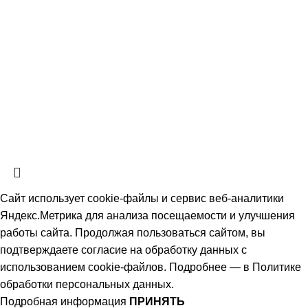
Скачать прайс-лист
СтальКомплектСервис
2026 Все права защищены.
Политика обработки персональных данных.
Согласие на обработку
персональных данных
Информация на сайте не является публичной офертой, определяемой
положениями ч. 2 ст. 437 Гражданского кодекса РФ и носит
ознакомительный характер. Наличие, описание и цены уточняйте у
менеджеров по телефону или в заявке.
Сайт использует cookie-файлы и сервис веб-аналитики
Яндекс.Метрика для анализа посещаемости и улучшения
работы сайта. Продолжая пользоваться сайтом, вы
подтверждаете согласие на обработку данных с
использованием cookie-файлов. Подробнее — в
Политике
обработки персональных данных
.
Подробная информация
ПРИНЯТЬ