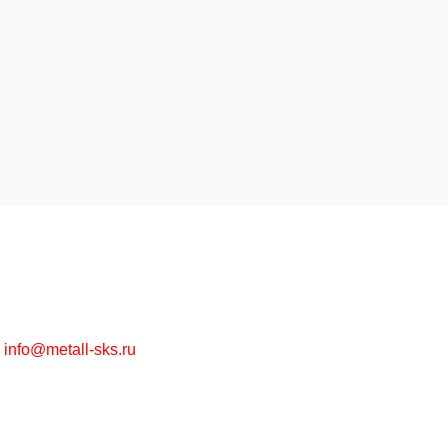
Высококачественная металлообработка на заказ и
металлопрокат в ассортименте оптом и в розницу.
г. Москва, Рязанский пр-т, д. 30/15
+7 (495) 215-57-67
info@metall-sks.ru
Наши Услуги
Металлообработка