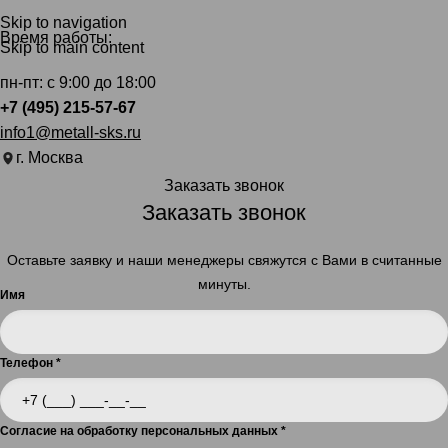
Skip to navigation
Время работы:
Skip to main content
пн-пт: с 9:00 до 18:00
+7 (495) 215-57-67
info1@metall-sks.ru
г. Москва
Заказать звонок
Заказать звонок
Оставьте заявку и наши менеджеры свяжутся с Вами в считанные
минуты.
Имя
Телефон
*
Согласие на обработку персональных данных
*