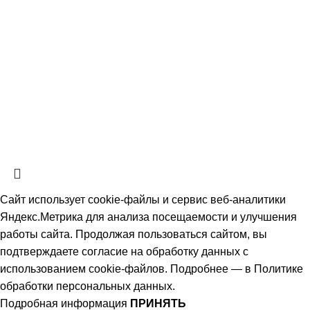
Скачать прайс-лист
СтальКомплектСервис
2026 Все права защищены.
Политика обработки персональных данных.
Согласие на обработку
персональных данных
Информация на сайте не является публичной офертой, определяемой
положениями ч. 2 ст. 437 Гражданского кодекса РФ и носит
ознакомительный характер. Наличие, описание и цены уточняйте у
менеджеров по телефону или в заявке.
Сайт использует cookie-файлы и сервис веб-аналитики
Яндекс.Метрика для анализа посещаемости и улучшения
работы сайта. Продолжая пользоваться сайтом, вы
подтверждаете согласие на обработку данных с
использованием cookie-файлов. Подробнее — в
Политике
обработки персональных данных
.
Подробная информация
ПРИНЯТЬ