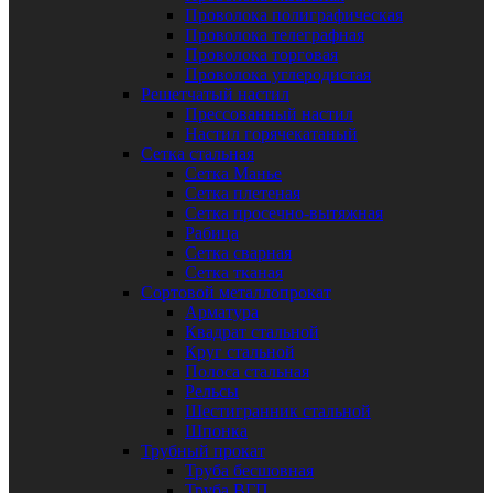
Проволока полиграфическая
Проволока телеграфная
Проволока торговая
Проволока углеродистая
Решетчатый настил
Прессованный настил
Настил горячекатаный
Сетка стальная
Сетка Манье
Сетка плетеная
Сетка просечно-вытяжная
Рабица
Сетка сварная
Сетка тканая
Сортовой металлопрокат
Арматура
Квадрат стальной
Круг стальной
Полоса стальная
Рельсы
Шестигранник стальной
Шпонка
Трубный прокат
Труба бесшовная
Труба ВГП