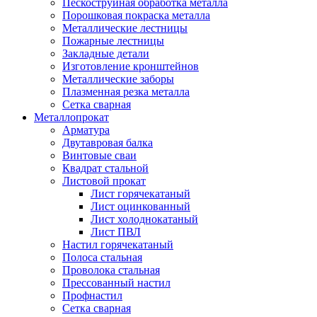
Пескоструйная обработка металла
Порошковая покраска металла
Металлические лестницы
Пожарные лестницы
Закладные детали
Изготовление кронштейнов
Металлические заборы
Плазменная резка металла
Сетка сварная
Металлопрокат
Арматура
Двутавровая балка
Винтовые сваи
Квадрат стальной
Листовой прокат
Лист горячекатаный
Лист оцинкованный
Лист холоднокатаный
Лист ПВЛ
Настил горячекатаный
Полоса стальная
Проволока стальная
Прессованный настил
Профнастил
Сетка сварная