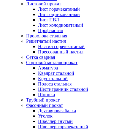
Листовой прокат
Лист горячекатаный
Лист оцинкованный
Лист ПВЛ
Лист холоднокатаный
Профнастил
Проволока стальная
Решетчатый настил
Настил горячекатаный
Прессованный настил
Сетка сварная
Сортовой металлопрокат
Арматура
Квадрат стальной
Круг стальной
Полоса стальная
Шестигранник стальной
Шпонка
Трубный прокат
Фасонный прокат
Двутавровая балка
Уголок
Швеллер гнутый
Швеллер горячекатаный