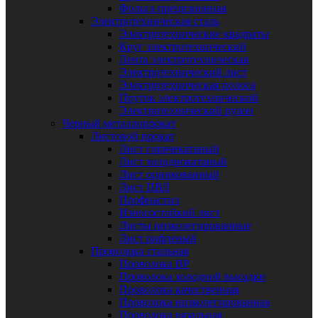
Фольга прецизионная
Электротехническая сталь
Электротехнические квадраты
Круг электротехнический
Лента электротехническая
Электротехнический лист
Электротехническая полоса
Пруток электротехнический
Электротехнический рулон
Черный металлопрокат
Листовой прокат
Лист горячекатаный
Лист холоднокатаный
Лист оцинкованный
Лист ПВЛ
Профнастил
Износостойкий лист
Листы низколегированные
Лист рифленый
Проволока стальная
Проволока ВР
Проволока холодной высадки
Проволока качественная
Проволока низколегированная
Проволока вязальная