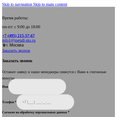
Skip to navigation
Skip to main content
Время работы:
пн-пт: с 9:00 до 18:00
+7 (495) 215-57-67
info1@metall-sks.ru
г. Москва
Заказать звонок
Заказать звонок
Оставьте заявку и наши менеджеры свяжутся с Вами в считанные
минуты.
Имя
Телефон
*
Согласие на обработку персональных данных
*