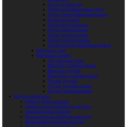
Труба газлифтная
Труба восстановленная (Б/У)
Труба горячедеформированная
Труба котельная
Труба магистральная
Труба оцинкованная
Труба толстостенная
Труба электросварная
Труба холоднодеформированная
Винтовые сваи
Фасонный прокат
Двутавровая балка
Швеллер горячекатаный
Швеллер гнутый
Швеллеры оцинкованные
Уголок гнутый
Уголок горячекатаный
Уголок оцинкованный
Металлообработка
Гибка и рубка металла
Дробеструйная обработка металла
Лазерная резка металла
Пескоструйная обработка металла
Порошковая покраска металла
Металлические лестницы