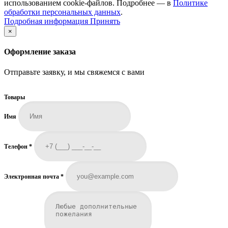
использованием cookie-файлов. Подробнее — в
Политике
обработки персональных данных
.
Подробная
Подробная информация
Принять
информация
×
Оформление заказа
Отправьте заявку, и мы свяжемся с вами
Товары
Имя
Телефон
*
Электронная почта
*