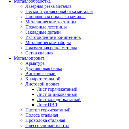
Металлообработка
Лазерная резка металла
Пескоструйная обработка металла
Порошковая покраска металла
Металлические лестницы
Пожарные лестницы
Закладные детали
Изготовление кронштейнов
Металлические заборы
Плазменная резка металла
Сетка сварная
Металлопрокат
Арматура
Двутавровая балка
Винтовые сваи
Квадрат стальной
Листовой прокат
Лист горячекатаный
Лист оцинкованный
Лист холоднокатаный
Лист ПВЛ
Настил горячекатаный
Полоса стальная
Проволока стальная
Прессованный настил