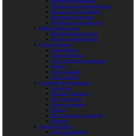
Проволока вязальная
Проволока полиграфическая
Проволока телеграфная
Проволока торговая
Проволока углеродистая
Решетчатый настил
Прессованный настил
Настил горячекатаный
Сетка стальная
Сетка Манье
Сетка плетеная
Сетка просечно-вытяжная
Рабица
Сетка сварная
Сетка тканая
Сортовой металлопрокат
Арматура
Квадрат стальной
Круг стальной
Полоса стальная
Рельсы
Шестигранник стальной
Шпонка
Трубный прокат
Труба бесшовная