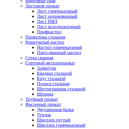
Винтовые сваи
Листовой прокат
Лист горячекатаный
Лист оцинкованный
Лист ПВЛ
Лист холоднокатаный
Профнастил
Проволока стальная
Решетчатый настил
Настил горячекатаный
Прессованный настил
Сетка сварная
Сортовой металлопрокат
Арматура
Квадрат стальной
Круг стальной
Полоса стальная
Шестигранник стальной
Шпонка
Трубный прокат
Фасонный прокат
Двутавровая балка
Уголок
Швеллер гнутый
Швеллер горячекатаный