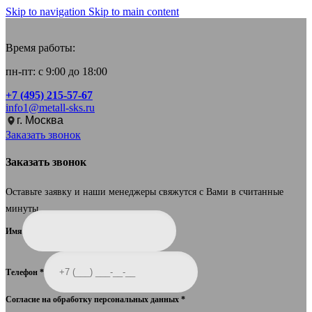
Skip to navigation
Skip to main content
Время работы:
пн-пт: с 9:00 до 18:00
+7 (495) 215-57-67
info1@metall-sks.ru
г. Москва
Заказать звонок
Заказать звонок
Оставьте заявку и наши менеджеры свяжутся с Вами в считанные
минуты.
Имя
Телефон
*
Согласие на обработку персональных данных
*