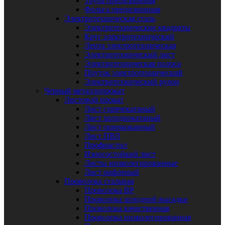
Труба прецизионная
Фольга прецизионная
Электротехническая сталь
Электротехнические квадраты
Круг электротехнический
Лента электротехническая
Электротехнический лист
Электротехническая полоса
Пруток электротехнический
Электротехнический рулон
Черный металлопрокат
Листовой прокат
Лист горячекатаный
Лист холоднокатаный
Лист оцинкованный
Лист ПВЛ
Профнастил
Износостойкий лист
Листы низколегированные
Лист рифленый
Проволока стальная
Проволока ВР
Проволока холодной высадки
Проволока качественная
Проволока низколегированная