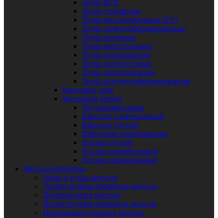
Труба ВГП
Труба газлифтная
Труба восстановленная (Б/У)
Труба горячедеформированная
Труба котельная
Труба магистральная
Труба оцинкованная
Труба толстостенная
Труба электросварная
Труба холоднодеформированная
Винтовые сваи
Фасонный прокат
Двутавровая балка
Швеллер горячекатаный
Швеллер гнутый
Швеллеры оцинкованные
Уголок гнутый
Уголок горячекатаный
Уголок оцинкованный
Металлообработка
Гибка и рубка металла
Дробеструйная обработка металла
Лазерная резка металла
Пескоструйная обработка металла
Порошковая покраска металла