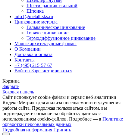
Швеллер гнутый
Шестигранник стальной
Шпонка
info1@metall-sks.ru
Цинкование металла
Гальваническое цинкование
Горячее цинкование
Термодиффузионное цинкование
Малые архитектурные формы
О Компании
Доставка и оплата
Контакты
+7 (495) 215-57-67
Войти / Зарегистрироваться
Корзина
Закрыть
Боковая панель
Сайт использует cookie-файлы и сервис веб-аналитики
Яндекс.Метрика для анализа посещаемости и улучшения
работы сайта. Продолжая пользоваться сайтом, вы
подтверждаете согласие на обработку данных с
использованием cookie-файлов. Подробнее — в
Политике
обработки персональных данных
.
Подробная
Подробная информация
Принять
информация