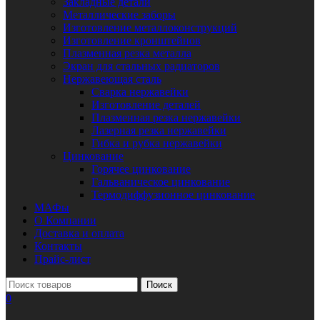
Закладные детали
Металлические заборы
Изготовление металлоконструкций
Изготовление кронштейнов
Плазменная резка металла
Экран для стальных радиаторов
Нержавеющая сталь
Сварка нержавейки
Изготовление деталей
Плазменная резка нержавейки
Лазерная резка нержавейки
Гибка и рубка нержавейки
Цинкование
Горячее цинкование
Гальваническое цинкование
Термодиффузионное цинкование
МАФы
О Компании
Доставка и оплата
Контакты
Прайс-лист
Поиск
0