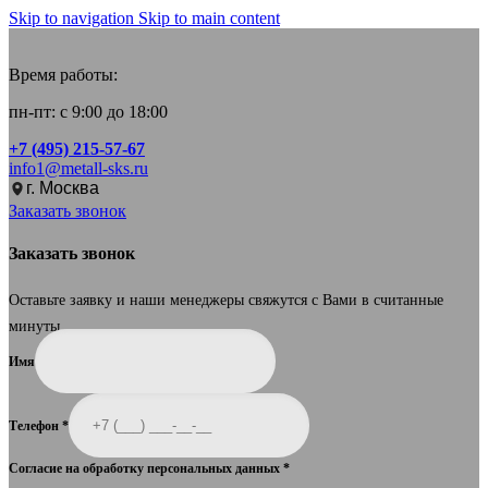
Skip to navigation
Skip to main content
Время работы:
пн-пт: с 9:00 до 18:00
+7 (495) 215-57-67
info1@metall-sks.ru
г. Москва
Заказать звонок
Заказать звонок
Оставьте заявку и наши менеджеры свяжутся с Вами в считанные
минуты.
Имя
Телефон
*
Согласие на обработку персональных данных
*