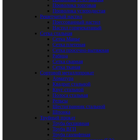
Проволока торговая
Проволока углеродистая
Решетчатый настил
Прессованный настил
Настил горячекатаный
Сетка стальная
Сетка Манье
Сетка плетеная
Сетка просечно-вытяжная
Рабица
Сетка сварная
Сетка тканая
Сортовой металлопрокат
Арматура
Квадрат стальной
Круг стальной
Полоса стальная
Рельсы
Шестигранник стальной
Шпонка
Трубный прокат
Труба бесшовная
Труба ВГП
Труба газлифтная