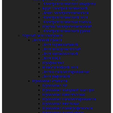
Электротехнические квадраты
Круг электротехнический
Лента электротехническая
Электротехнический лист
Электротехническая полоса
Пруток электротехнический
Электротехнический рулон
Черный металлопрокат
Листовой прокат
Лист горячекатаный
Лист холоднокатаный
Лист оцинкованный
Лист ПВЛ
Профнастил
Износостойкий лист
Листы низколегированные
Лист рифленый
Проволока стальная
Проволока ВР
Проволока холодной высадки
Проволока качественная
Проволока низколегированная
Проволока вязальная
Проволока полиграфическая
Проволока телеграфная