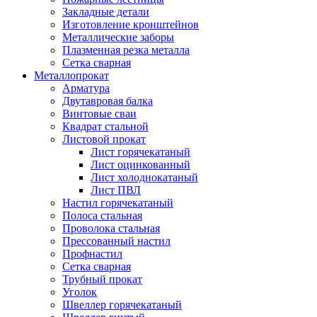
Закладные детали
Изготовление кронштейнов
Металлические заборы
Плазменная резка металла
Сетка сварная
Металлопрокат
Арматура
Двутавровая балка
Винтовые сваи
Квадрат стальной
Листовой прокат
Лист горячекатаный
Лист оцинкованный
Лист холоднокатаный
Лист ПВЛ
Настил горячекатаный
Полоса стальная
Проволока стальная
Прессованный настил
Профнастил
Сетка сварная
Трубный прокат
Уголок
Швеллер горячекатаный