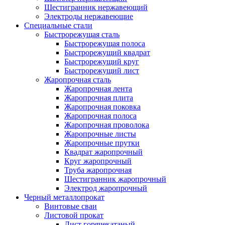
Шестигранник нержавеющий
Электроды нержавеющие
Специальные стали
Быстрорежущая сталь
Быстрорежущая полоса
Быстрорежущий квадрат
Быстрорежущий круг
Быстрорежущий лист
Жаропрочная сталь
Жаропрочная лента
Жаропрочная плита
Жаропрочная поковка
Жаропрочная полоса
Жаропрочная проволока
Жаропрочные листы
Жаропрочные прутки
Квадрат жаропрочный
Круг жаропрочный
Труба жаропрочная
Шестигранник жаропрочный
Электрод жаропрочный
Черный металлопрокат
Винтовые сваи
Листовой прокат
Лист горячекатаный