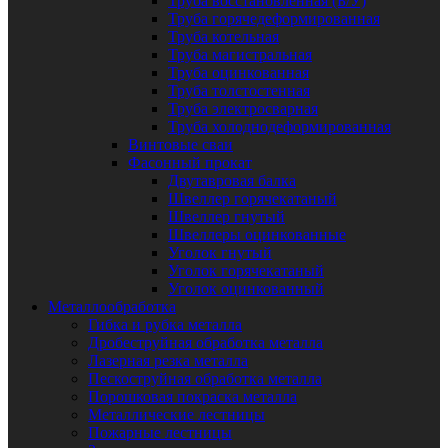
Труба восстановленная (Б/У)
Труба горячедеформированная
Труба котельная
Труба магистральная
Труба оцинкованная
Труба толстостенная
Труба электросварная
Труба холоднодеформированная
Винтовые сваи
Фасонный прокат
Двутавровая балка
Швеллер горячекатаный
Швеллер гнутый
Швеллеры оцинкованные
Уголок гнутый
Уголок горячекатаный
Уголок оцинкованный
Металлообработка
Гибка и рубка металла
Дробеструйная обработка металла
Лазерная резка металла
Пескоструйная обработка металла
Порошковая покраска металла
Металлические лестницы
Пожарные лестницы