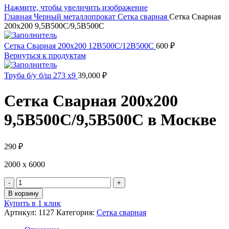
Нажмите, чтобы увеличить изображение
Главная
Черный металлопрокат
Сетка сварная
Сетка Сварная
200х200 9,5В500С/9,5В500С
Сетка Сварная 200х200 12В500С/12В500С
600
₽
Вернуться к продуктам
Труба б/у б/ш 273 х9
39,000
₽
Сетка Сварная 200х200
9,5В500С/9,5В500С в Москве
290
₽
2000 х 6000
Количество
товара
В корзину
Сетка
Купить в 1 клик
Сварная
Артикул:
1127
Категория:
Сетка сварная
200х200
9,5В500С/9,5В500С